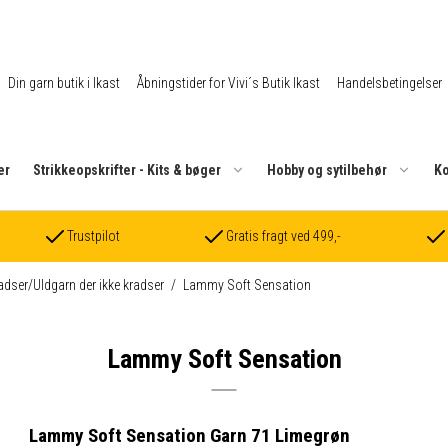
Din garn butik i Ikast
Åbningstider for Vivi´s Butik Ikast
Handelsbetingelser
er
Strikkeopskrifter - Kits & bøger
Hobby og sytilbehør
Ko
Trustpilot
Gratis fragt ved 499,-
radser/Uldgarn der ikke kradser
/
Lammy Soft Sensation
Lammy Soft Sensation
Lammy Soft Sensation Garn 71 Limegrøn