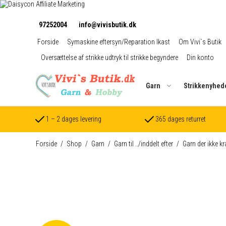
97252004
info@vivisbutik.dk
Forside
Symaskine eftersyn/Reparation Ikast
Om Vivi`s Butik
Oversættelse af strikke udtryk til strikke begyndere
Din konto
Garn
Strikkenyhed
1 – 2 dages levering
365 dages returret
Forside
/
Shop
/
Garn
/
Garn til ../inddelt efter
/
Garn der ikke k