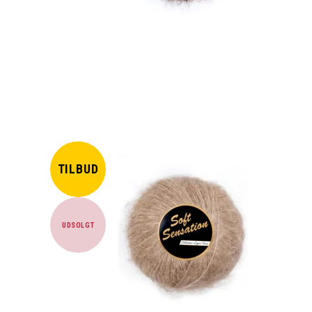
TILBUD
UDSOLGT