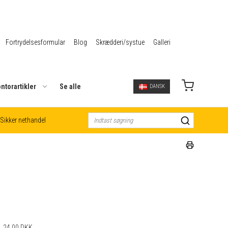
Fortrydelsesformular
Blog
Skrædderi/systue
Galleri
ntorartikler
Se alle
DANSK
Sikker nethandel
24,00 DKK