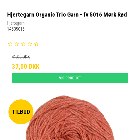
Hjertegarn Organic Trio Garn - fv 5016 Mørk Rød
Hjertegarn
14535016
41,00 DKK
37,00 DKK
VIS PRODUKT
TILBUD