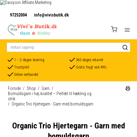
97252004
info@vivisbutik.dk
1 – 2 dages levering
365 dages returret
Trustpilot
Gratis fragt ved 499,-
Sikker nethandel
Forside
/
Shop
/
Garn
/
Bomuldsgarn i høj kvalitet – Perfekt til hækling og
strik
/
Organic Trio Hjertegarn - Garn med bomuldsgarn
Organic Trio Hjertegarn - Garn med
bomuldsgarn