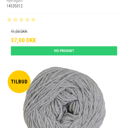
Hjertegarn
14535012
41,00 DKK
37,00 DKK
VIS PRODUKT
TILBUD