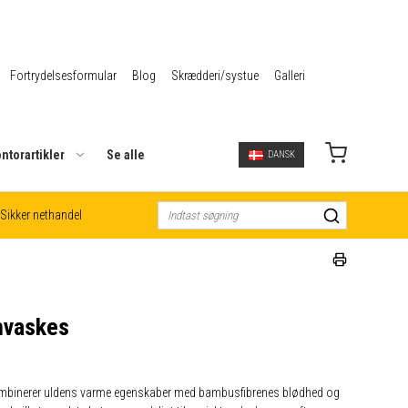
Fortrydelsesformular
Blog
Skrædderi/systue
Galleri
ntorartikler
Se alle
DANSK
Sikker nethandel
nvaskes
t kombinerer uldens varme egenskaber med bambusfibrenes blødhed og