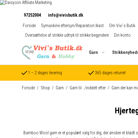
97252004
info@vivisbutik.dk
Forside
Symaskine eftersyn/Reparation Ikast
Om Vivi`s Butik
Oversættelse af strikke udtryk til strikke begyndere
Din konto
Garn
Strikkenyhed
1 – 2 dages levering
365 dages returret
Forside
/
Shop
/
Garn
/
Garn til ../inddelt efter
/
Garn der kan m
Hjerte
Bamboo Wool garn er et populært valg for dig, der ønsker et blødt