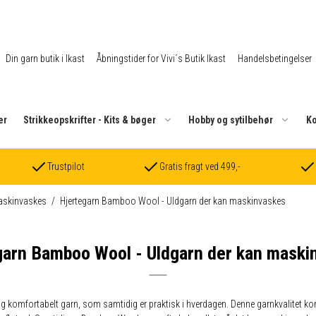
Din garn butik i Ikast
Åbningstider for Vivi´s Butik Ikast
Handelsbetingelser
er
Strikkeopskrifter - Kits & bøger
Hobby og sytilbehør
Ko
Trustpilot
Gratis fragt ved 499,-
askinvaskes
/
Hjertegarn Bamboo Wool - Uldgarn der kan maskinvaskes
garn Bamboo Wool - Uldgarn der kan maski
 og komfortabelt garn, som samtidig er praktisk i hverdagen. Denne garnkvalite