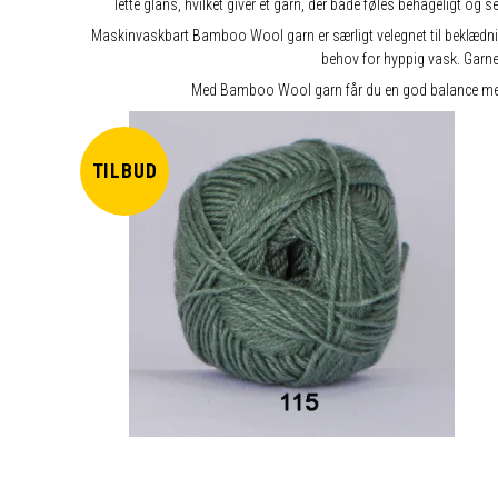
lette glans, hvilket giver et garn, der både føles behageligt og
Maskinvaskbart Bamboo Wool garn er særligt velegnet til beklædning 
behov for hyppig vask. Garne
Med Bamboo Wool garn får du en god balance mellem 
TILBUD