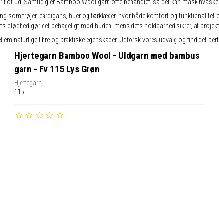
 ser flot ud. Samtidig er Bamboo Wool garn ofte behandlet, så det kan maskinvaskes, h
som trøjer, cardigans, huer og tørklæder, hvor både komfort og funktionalitet er vi
ts blødhed gør det behageligt mod huden, mens dets holdbarhed sikrer, at projekte
naturlige fibre og praktiske egenskaber. Udforsk vores udvalg og find det perfekte
Hjertegarn Bamboo Wool - Uldgarn med bambus
garn - Fv 115 Lys Grøn
Hjertegarn
115