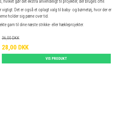
vilket gør det ekstra anvendeligt til projekter, der bruges ofte.
gtigt. Det er også et oplagt valg til baby- og børnetøj, hvor der er
rne holder sig pæne over tid.
 garn til dine næste strikke- eller hækleprojekter.
36,00 DKK
28,00 DKK
VIS PRODUKT