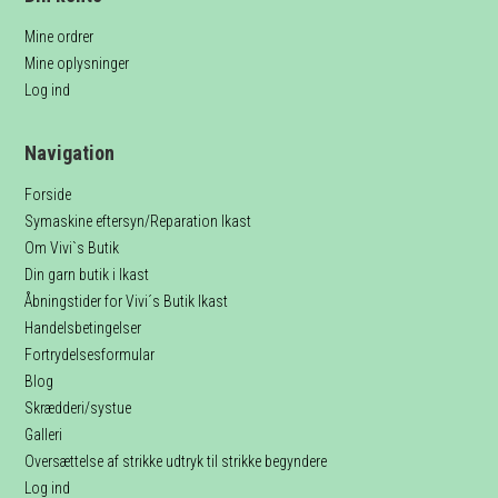
Mine ordrer
Mine oplysninger
Log ind
Navigation
Forside
Symaskine eftersyn/Reparation Ikast
Om Vivi`s Butik
Din garn butik i Ikast
Åbningstider for Vivi´s Butik Ikast
Handelsbetingelser
Fortrydelsesformular
Blog
Skrædderi/systue
Galleri
Oversættelse af strikke udtryk til strikke begyndere
Log ind