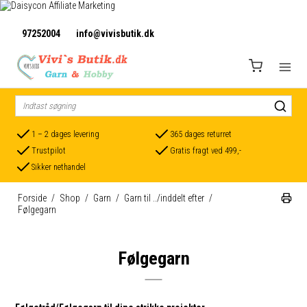
97252004
info@vivisbutik.dk
1 – 2 dages levering
365 dages returret
Trustpilot
Gratis fragt ved 499,-
Sikker nethandel
Forside
/
Shop
/
Garn
/
Garn til ../inddelt efter
/
Følgegarn
Følgegarn