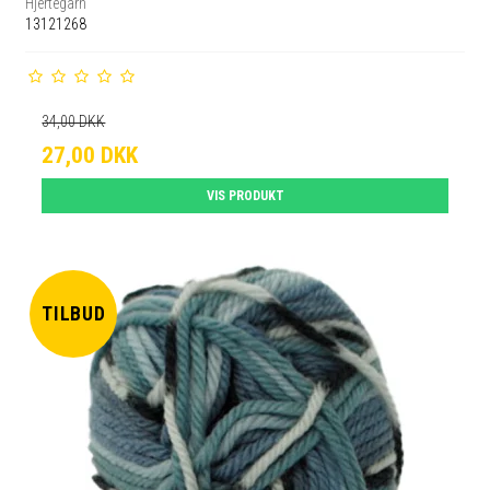
Hjertegarn
13121268
34,00 DKK
27,00 DKK
VIS PRODUKT
TILBUD