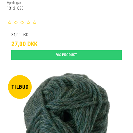
Hjertegarn
13121036
34,00 DKK
27,00 DKK
VIS PRODUKT
TILBUD