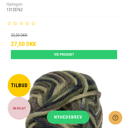
Hjertegarn
13120762
32,00 DKK
27,00 DKK
VIS PRODUKT
TILBUD
UDSOLGT
NYHEDSBREV