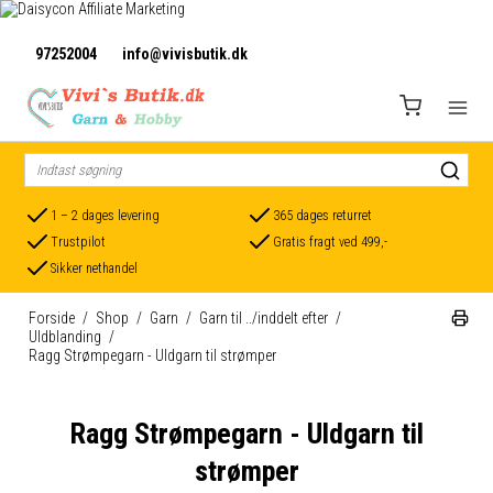
97252004
info@vivisbutik.dk
1 – 2 dages levering
365 dages returret
Trustpilot
Gratis fragt ved 499,-
Sikker nethandel
Forside
/
Shop
/
Garn
/
Garn til ../inddelt efter
/
Uldblanding
/
Ragg Strømpegarn - Uldgarn til strømper
Ragg Strømpegarn - Uldgarn til
strømper