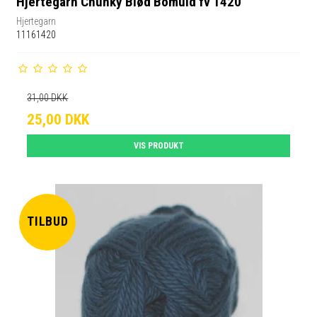
Hjertegarn Chunky Blød Bomuld fv 1420
Hjertegarn
11161420
31,00 DKK
25,00 DKK
VIS PRODUKT
TILBUD