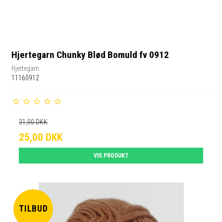
Hjertegarn Chunky Blød Bomuld fv 0912
Hjertegarn
11160912
31,00 DKK
25,00 DKK
VIS PRODUKT
TILBUD