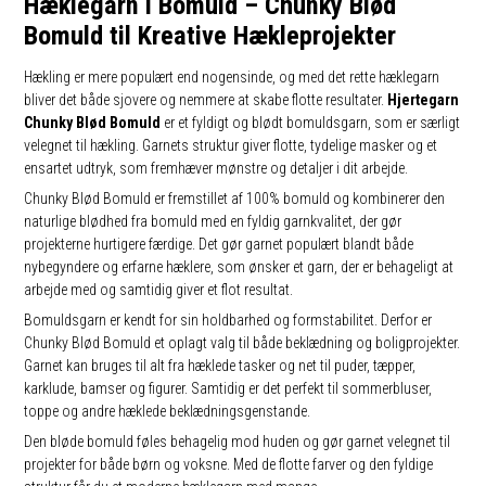
Hæklegarn i Bomuld – Chunky Blød
Bomuld til Kreative Hækleprojekter
Hækling er mere populært end nogensinde, og med det rette hæklegarn
bliver det både sjovere og nemmere at skabe flotte resultater.
Hjertegarn
Chunky Blød Bomuld
er et fyldigt og blødt bomuldsgarn, som er særligt
velegnet til hækling. Garnets struktur giver flotte, tydelige masker og et
ensartet udtryk, som fremhæver mønstre og detaljer i dit arbejde.
Chunky Blød Bomuld er fremstillet af 100% bomuld og kombinerer den
naturlige blødhed fra bomuld med en fyldig garnkvalitet, der gør
projekterne hurtigere færdige. Det gør garnet populært blandt både
nybegyndere og erfarne hæklere, som ønsker et garn, der er behageligt at
arbejde med og samtidig giver et flot resultat.
Bomuldsgarn er kendt for sin holdbarhed og formstabilitet. Derfor er
Chunky Blød Bomuld et oplagt valg til både beklædning og boligprojekter.
Garnet kan bruges til alt fra hæklede tasker og net til puder, tæpper,
karklude, bamser og figurer. Samtidig er det perfekt til sommerbluser,
toppe og andre hæklede beklædningsgenstande.
Den bløde bomuld føles behagelig mod huden og gør garnet velegnet til
projekter for både børn og voksne. Med de flotte farver og den fyldige