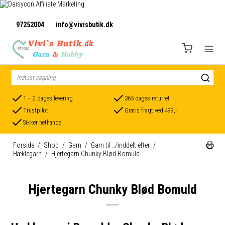
97252004
info@vivisbutik.dk
1 – 2 dages levering
365 dages returret
Trustpilot
Gratis fragt ved 499,-
Sikker nethandel
Forside
/
Shop
/
Garn
/
Garn til ../inddelt efter
/
Hæklegarn
/
Hjertegarn Chunky Blød Bomuld
Hjertegarn Chunky Blød Bomuld