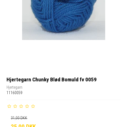
Hjertegarn Chunky Blød Bomuld fv 0059
Hjertegarn
11160059
31,00 DKK
25,00 DKK