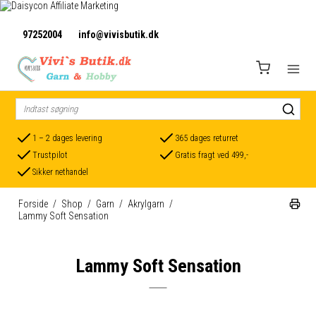
97252004
info@vivisbutik.dk
1 – 2 dages levering
365 dages returret
Trustpilot
Gratis fragt ved 499,-
Sikker nethandel
Forside
/
Shop
/
Garn
/
Akrylgarn
/
Lammy Soft Sensation
Lammy Soft Sensation