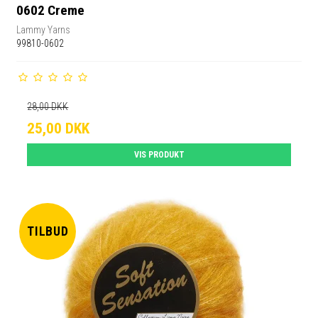
0602 Creme
Lammy Yarns
99810-0602
28,00 DKK
25,00 DKK
VIS PRODUKT
TILBUD