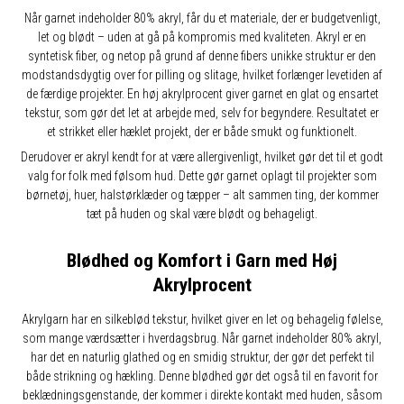
Når garnet indeholder 80% akryl, får du et materiale, der er budgetvenligt,
let og blødt – uden at gå på kompromis med kvaliteten. Akryl er en
syntetisk fiber, og netop på grund af denne fibers unikke struktur er den
modstandsdygtig over for pilling og slitage, hvilket forlænger levetiden af
de færdige projekter. En høj akrylprocent giver garnet en glat og ensartet
tekstur, som gør det let at arbejde med, selv for begyndere. Resultatet er
et strikket eller hæklet projekt, der er både smukt og funktionelt.
Derudover er akryl kendt for at være allergivenligt, hvilket gør det til et godt
valg for folk med følsom hud. Dette gør garnet oplagt til projekter som
børnetøj, huer, halstørklæder og tæpper – alt sammen ting, der kommer
tæt på huden og skal være blødt og behageligt.
Blødhed og Komfort i Garn med Høj
Akrylprocent
Akrylgarn har en silkeblød tekstur, hvilket giver en let og behagelig følelse,
som mange værdsætter i hverdagsbrug. Når garnet indeholder 80% akryl,
har det en naturlig glathed og en smidig struktur, der gør det perfekt til
både strikning og hækling. Denne blødhed gør det også til en favorit for
beklædningsgenstande, der kommer i direkte kontakt med huden, såsom