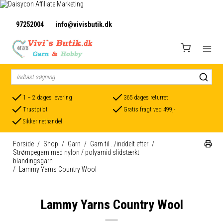
97252004
info@vivisbutik.dk
1 – 2 dages levering
365 dages returret
Trustpilot
Gratis fragt ved 499,-
Sikker nethandel
Forside
/
Shop
/
Garn
/
Garn til ../inddelt efter
/
Strømpegarn med nylon / polyamid slidstærkt
blandingsgarn
/
Lammy Yarns Country Wool
Lammy Yarns Country Wool