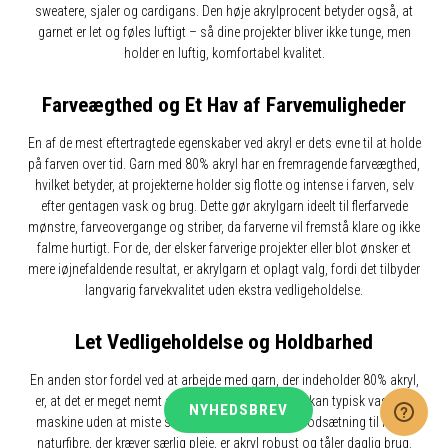
sweatere, sjaler og cardigans. Den høje akrylprocent betyder også, at
garnet er let og føles luftigt – så dine projekter bliver ikke tunge, men
holder en luftig, komfortabel kvalitet.
Farveægthed og Et Hav af Farvemuligheder
En af de mest eftertragtede egenskaber ved akryl er dets evne til at holde
på farven over tid. Garn med 80% akryl har en fremragende farveægthed,
hvilket betyder, at projekterne holder sig flotte og intense i farven, selv
efter gentagen vask og brug. Dette gør akrylgarn ideelt til flerfarvede
mønstre, farveovergange og striber, da farverne vil fremstå klare og ikke
falme hurtigt. For de, der elsker farverige projekter eller blot ønsker et
mere iøjnefaldende resultat, er akrylgarn et oplagt valg, fordi det tilbyder
langvarig farvekvalitet uden ekstra vedligeholdelse.
Let Vedligeholdelse og Holdbarhed
En anden stor fordel ved at arbejde med garn, der indeholder 80% akryl,
er, at det er meget nemt at vedligeholde. Akrylgarn kan typisk vaskes i
NYHEDSBREV
maskine uden at miste sin form eller blødhed. I modsætning til nogle
naturfibre, der kræver særlig pleje, er akryl robust og tåler daglig brug.