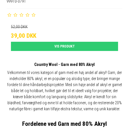
99910-0791
52,00 DKK
39,00 DKK
VIS PRODUKT
Country Wool - Garn med 80% Akryl
Velkommen til vores kategori af garn med en høj andel af akryl! Garn, der
indeholder 80% akryl, er en populær og alsidig type, der bringer mange
fordele til dine håndarbejdsprojekter. Med sin høje andel af akryl er garnet
både let og holdbart, hvilket gør det til et ideelt valg for projekter, der
kræver både komfort og langvarig slidstyrke. Akryl er kendt for sin
blødhed, farveægthed og evne til at holde faconen, og de resterende 20%
naturlige fibre i garnet kan tilføje ekstra tekstur, varme og unik karakter.
Fordelene ved Garn med 80% Akryl