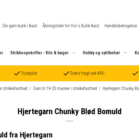
Din garn butik i Ikast
Åbningstider for Vivi´s Butik Ikast
Handelsbetingelser
er
Strikkeopskrifter - Kits & bøger
Hobby og sytilbehør
Ko
Trustpilot
Gratis fragt ved 499,-
er strikkefasthed
/
Garn til 19-20 masker i strikkefasthed
/
Hjertegarn Chunky B
Hjertegarn Chunky Blød Bomuld
ld fra Hjertegarn