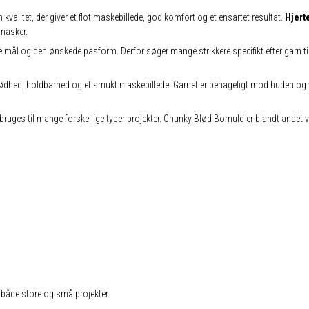
n kvalitet, der giver et flot maskebillede, god komfort og et ensartet resultat.
Hjert
 masker.
e mål og den ønskede pasform. Derfor søger mange strikkere specifikt efter garn til 
hed, holdbarhed og et smukt maskebillede. Garnet er behageligt mod huden og vel
 bruges til mange forskellige typer projekter. Chunky Blød Bomuld er blandt andet ve
l både store og små projekter.