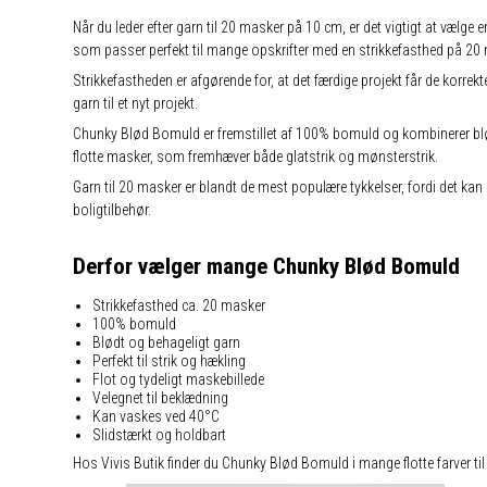
Når du leder efter garn til 20 masker på 10 cm, er det vigtigt at vælge e
som passer perfekt til mange opskrifter med en strikkefasthed på 20
Strikkefastheden er afgørende for, at det færdige projekt får de korrekt
garn til et nyt projekt.
Chunky Blød Bomuld er fremstillet af 100% bomuld og kombinerer blød
flotte masker, som fremhæver både glatstrik og mønsterstrik.
Garn til 20 masker er blandt de mest populære tykkelser, fordi det kan
boligtilbehør.
Derfor vælger mange Chunky Blød Bomuld
Strikkefasthed ca. 20 masker
100% bomuld
Blødt og behageligt garn
Perfekt til strik og hækling
Flot og tydeligt maskebillede
Velegnet til beklædning
Kan vaskes ved 40°C
Slidstærkt og holdbart
Hos Vivis Butik finder du Chunky Blød Bomuld i mange flotte farver ti