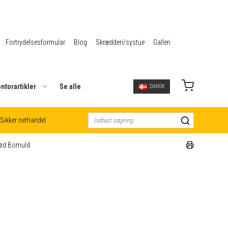
Fortrydelsesformular
Blog
Skrædderi/systue
Galleri
ntorartikler
Se alle
DANSK
Sikker nethandel
lød Bomuld