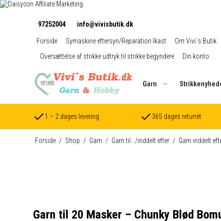
97252004
info@vivisbutik.dk
Forside
Symaskine eftersyn/Reparation Ikast
Om Vivi`s Butik
Oversættelse af strikke udtryk til strikke begyndere
Din konto
Garn
Strikkenyhed
1 – 2 dages levering
365 dages returret
Forside
/
Shop
/
Garn
/
Garn til ../inddelt efter
/
Garn inddelt eft
Garn til 20 Masker – Chunky Blød Bomu