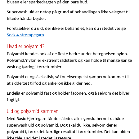
blusen eller sparkedragten på den bare hud.
Superwash uld er netop på grund af behandlingen ikke velegnet til
filtede håndarbejder.
Foretrækker du uld, der ikke er behandlet, kan du i stedet vælge
Sock 4 strømpegarn
.
Hvad er polyamid?
Polyamid kendes nok af de fleste bedre under betegnelsen nylon.
Polyamid/nylon er ekstremt slidstærk og kan holde til mange gange
vask og tørring i tørretumbler.
Polyamid er også elastisk, så for eksempel strømperne kommer til
at sidde tæt til fod og ankel og ikke glider ned.
Endelig er polyamid fast og holder faconen, også selvom det bliver
fugtigt.
Uld og polyamid sammen
Med Basic Hjertegarn får du således alle egenskaberne fra både
superwash uld og polyamid. Dog skal du ikke, selvom der er
polyamid i, tørre det færdige resultat i tørretumbler. Det kan ulden
ikke tåle. Lad det i stedet liggetørre.