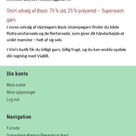
Stort udvalg af Basic 75 % uld, 25 % polyamid – Superwash
garn
I vores udvalg af Hjertegarn Basic strømpegarn finder du både
flotte ensfarvede og de flerfarvede, som giver dit håndarbejde et
unikt mønster – helt af sig selv.
I Vivi’s butik får du billigt garn, billig fragt, og du kan endda opdele
din regning med ViaBill.
Din konto
Mine ordrer
Mine oplysninger
Log ind
Navigation
Forside
Symaskine eftersyn/Reparation Ikast