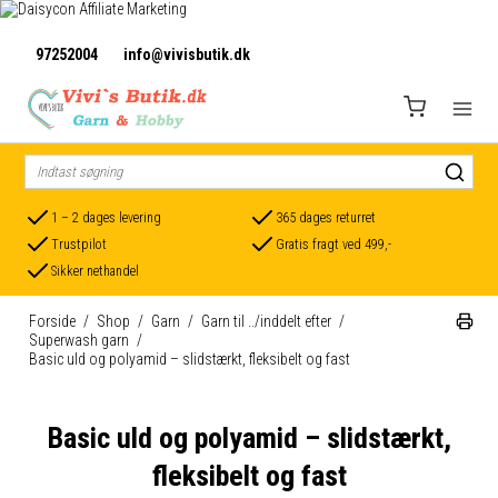
97252004
info@vivisbutik.dk
1 – 2 dages levering
365 dages returret
Trustpilot
Gratis fragt ved 499,-
Sikker nethandel
Forside
/
Shop
/
Garn
/
Garn til ../inddelt efter
/
Superwash garn
/
Basic uld og polyamid – slidstærkt, fleksibelt og fast
Basic uld og polyamid – slidstærkt,
fleksibelt og fast