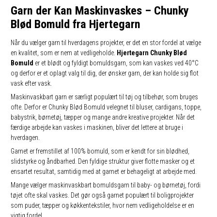
Garn der Kan Maskinvaskes – Chunky
Blød Bomuld fra Hjertegarn
Når du vælger garn til hverdagens projekter, er det en stor fordel at vælge
en kvalitet, som er nem at vedligeholde.
Hjertegarn Chunky Blød
Bomuld
er et blødt og fyldigt bomuldsgarn, som kan vaskes ved 40°C
og derfor er et oplagt valg til dig, der ønsker garn, der kan holde sig flot
vask efter vask.
Maskinvaskbart garn er særligt populært til tøj og tilbehør, som bruges
ofte. Derfor er Chunky Blød Bomuld velegnet til bluser, cardigans, toppe,
babystrik, børnetøj, tæpper og mange andre kreative projekter. Når det
færdige arbejde kan vaskes i maskinen, bliver det lettere at bruge i
hverdagen.
Garnet er fremstillet af 100% bomuld, som er kendt for sin blødhed,
slidstyrke og åndbarhed. Den fyldige struktur giver flotte masker og et
ensartet resultat, samtidig med at garnet er behageligt at arbejde med.
Mange vælger maskinvaskbart bomuldsgarn til baby- og børnetøj, fordi
tøjet ofte skal vaskes. Det gør også garnet populært til boligprojekter
som puder, tæpper og køkkentekstiler, hvor nem vedligeholdelse er en
vigtig fordel.