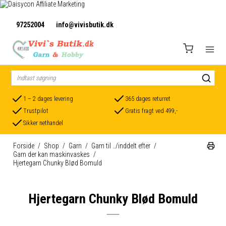
97252004
info@vivisbutik.dk
1 – 2 dages levering
365 dages returret
Trustpilot
Gratis fragt ved 499,-
Sikker nethandel
Forside
/
Shop
/
Garn
/
Garn til ../inddelt efter
/
Garn der kan maskinvaskes
/
Hjertegarn Chunky Blød Bomuld
Hjertegarn Chunky Blød Bomuld