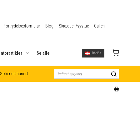
Fortrydelsesformular
Blog
Skrædderi/systue
Galleri
ntorartikler
Se alle
DANSK
Sikker nethandel