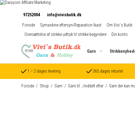
97252004
info@vivisbutik.dk
Forside
Symaskine eftersyn/Reparation Ikast
Om Vivi`s Butik
Oversættelse af strikke udtryk til strikke begyndere
Din konto
Garn
Strikkenyhed
1 – 2 dages levering
365 dages returret
Forside
/
Shop
/
Garn
/
Garn til ../inddelt efter
/
Garn der kan m