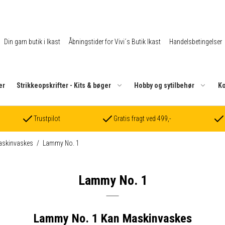
Din garn butik i Ikast
Åbningstider for Vivi´s Butik Ikast
Handelsbetingelser
er
Strikkeopskrifter - Kits & bøger
Hobby og sytilbehør
Ko
Trustpilot
Gratis fragt ved 499,-
askinvaskes
/
Lammy No. 1
Lammy No. 1
Lammy No. 1 Kan Maskinvaskes