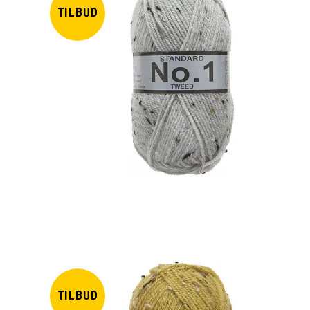
TILBUD
TILBUD