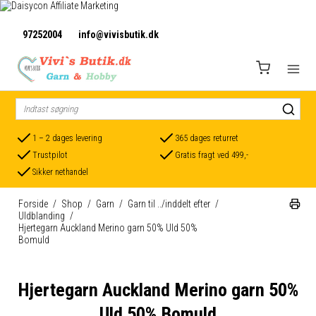
97252004
info@vivisbutik.dk
1 – 2 dages levering
365 dages returret
Trustpilot
Gratis fragt ved 499,-
Sikker nethandel
Forside
/
Shop
/
Garn
/
Garn til ../inddelt efter
/
Uldblanding
/
Hjertegarn Auckland Merino garn 50% Uld 50%
Bomuld
Hjertegarn Auckland Merino garn 50%
Uld 50% Bomuld