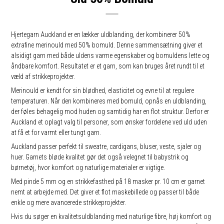
Hjertegarn Auckland er en lækker uldblanding, der kombinerer 50%
extrafine merinould med 50% bomuld. Denne sammensætning giver et
alsidigt garn med både uldens varme egenskaber og bomuldens lette og
åndbare komfort. Resultatet er et garn, som kan bruges året rundt til et
væld af strikkeprojekter.
Merinould er kendt for sin blødhed, elasticitet og evne til at regulere
temperaturen. Når den kombineres med bomuld, opnås en uldblanding,
der føles behagelig mod huden og samtidig har en flot struktur. Derfor er
Auckland et oplagt valg til personer, som ønsker fordelene ved uld uden
at få et for varmt eller tungt garn.
Auckland passer perfekt til sweatre, cardigans, bluser, veste, sjaler og
huer. Garnets bløde kvalitet gør det også velegnet til babystrik og
børnetøj, hvor komfort og naturlige materialer er vigtige.
Med pinde 5 mm og en strikkefasthed på 18 masker pr. 10 cm er garnet
nemt at arbejde med. Det giver et flot maskebillede og passer til både
enkle og mere avancerede strikkeprojekter.
Hvis du søger en kvalitetsuldblanding med naturlige fibre, høj komfort og