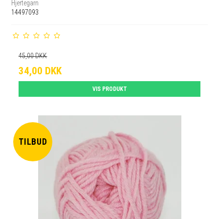
Hjertegarn
14497093
45,00 DKK
34,00 DKK
VIS PRODUKT
TILBUD