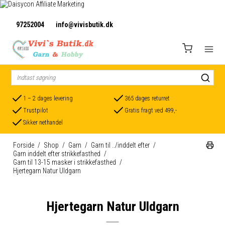
97252004
info@vivisbutik.dk
1 – 2 dages levering
365 dages returret
Trustpilot
Gratis fragt ved 499,-
Sikker nethandel
Forside
/
Shop
/
Garn
/
Garn til ../inddelt efter
/
Garn inddelt efter strikkefasthed
/
Garn til 13-15 masker i strikkefasthed
/
Hjertegarn Natur Uldgarn
Hjertegarn Natur Uldgarn