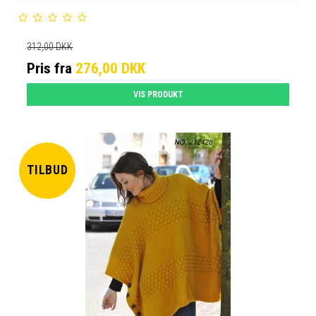
312,00 DKK
Pris fra
276,00 DKK
VIS PRODUKT
TILBUD