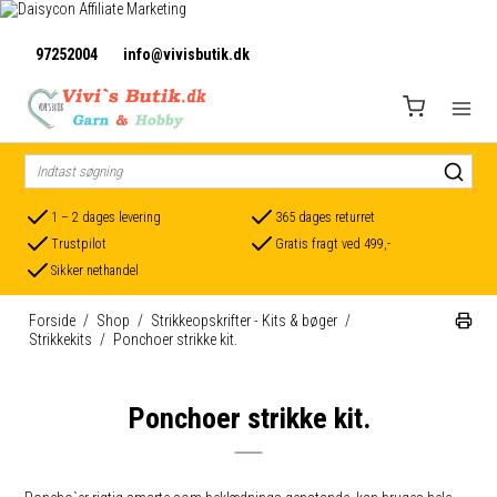
97252004
info@vivisbutik.dk
1 – 2 dages levering
365 dages returret
Trustpilot
Gratis fragt ved 499,-
Sikker nethandel
Forside
/
Shop
/
Strikkeopskrifter - Kits & bøger
/
Strikkekits
/
Ponchoer strikke kit.
Ponchoer strikke kit.