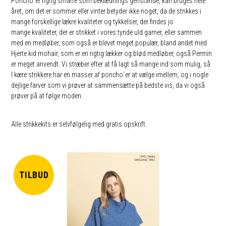
Poncho`er rigtig smarte som beklædnings genstande, kan bruges hele
året, om det er sommer eller vinter betyder ikke noget, da de strikkes i
mange forskellige lækre kvaliteter og tykkelser, der findes jo
mange kvaliteter, der er strikket i vores tynde uld garner, eller sammen
med en medløber, som også er blevet meget populær, bland andet med
Hjerte kid mohair, som er en rigtig lækker og blød medløber, også Permin
er meget anvendt. Vi stræber efter at få lagt så mange ind som mulig, så
I kære strikkere har en masser af poncho´er at vælge imellem, og i nogle
dejlige farver som vi prøver at sammensætte på bedste vis, da vi også
prøver på at følge moden.
Alle
strikkekits
er selvfølgelig med gratis opskrift.
TILBUD