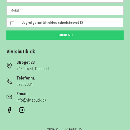
Jeg vil gerne tilmeldes nyhedsbrevet
GODKEND
Vivisbutik.dk
Strøget 23
7430 Ikast, Danmark
Telefonnr.
97252004
E-mail
info@vivisbutik.dk
2026 © Vivis butik I/S.