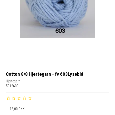
Cotton 8/8 Hjertegarn - fv 603Lyseblå
Hjertegarn
5012603
18,00 DKK