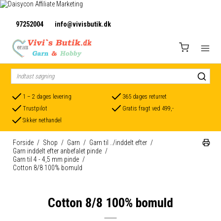
97252004
info@vivisbutik.dk
1 – 2 dages levering
365 dages returret
Trustpilot
Gratis fragt ved 499,-
Sikker nethandel
Forside
/
Shop
/
Garn
/
Garn til ../inddelt efter
/
Garn inddelt efter anbefalet pinde
/
Garn til 4 - 4,5 mm pinde
/
Cotton 8/8 100% bomuld
Cotton 8/8 100% bomuld