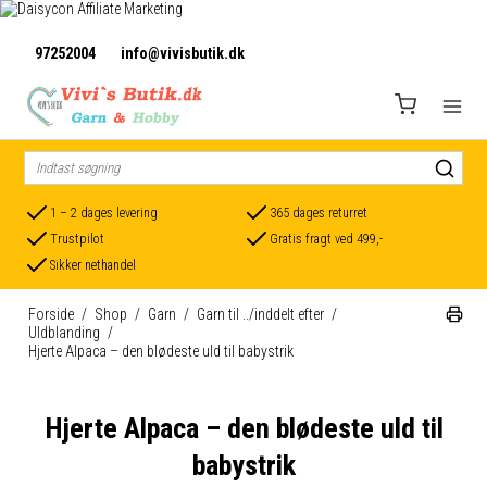
97252004
info@vivisbutik.dk
1 – 2 dages levering
365 dages returret
Trustpilot
Gratis fragt ved 499,-
Sikker nethandel
Forside
/
Shop
/
Garn
/
Garn til ../inddelt efter
/
Uldblanding
/
Hjerte Alpaca – den blødeste uld til babystrik
Hjerte Alpaca – den blødeste uld til
babystrik