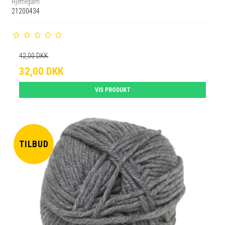
Hjertegarn
21200434
42,00 DKK
32,00 DKK
VIS PRODUKT
TILBUD