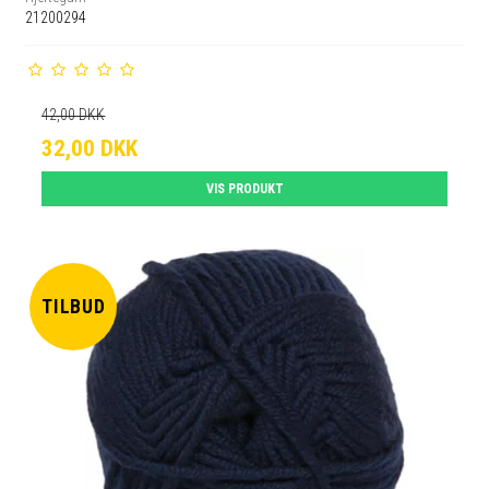
21200294
42,00 DKK
32,00 DKK
VIS PRODUKT
TILBUD