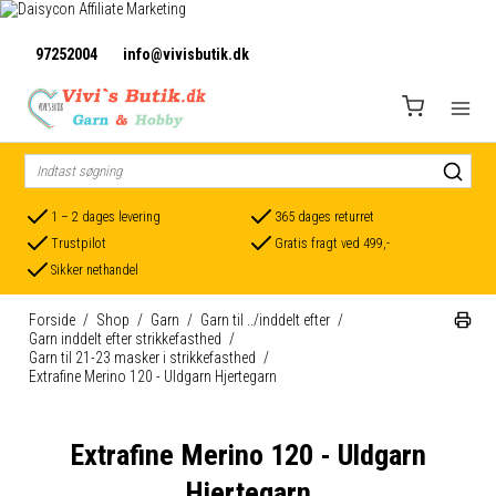
97252004
info@vivisbutik.dk
1 – 2 dages levering
365 dages returret
Trustpilot
Gratis fragt ved 499,-
Sikker nethandel
Forside
/
Shop
/
Garn
/
Garn til ../inddelt efter
/
Garn inddelt efter strikkefasthed
/
Garn til 21-23 masker i strikkefasthed
/
Extrafine Merino 120 - Uldgarn Hjertegarn
Extrafine Merino 120 - Uldgarn
Hjertegarn