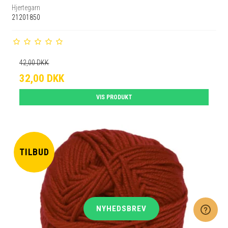
Hjertegarn
21201850
42,00 DKK
32,00 DKK
VIS PRODUKT
TILBUD
NYHEDSBREV