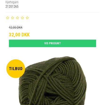
Hjertegarn
21201265
42,00 DKK
32,00 DKK
VIS PRODUKT
TILBUD