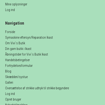
Mine oplysninger
Log ind
Navigation
Forside
Symaskine eftersyn/Reparation Ikast
Om Vivi`s Butik
Din garn butik i Ikast
Åbningstider for Vivi´s Butik Ikast
Handelsbetingelser
Fortrydelsesformular
Blog
Skrædderi/systue
Galleri
Oversættelse af strikke udtryk til strikke begyndere
Log ind
Opret bruger