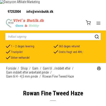
97252004
info@vivisbutik.dk
1 – 2 dages levering
365 dages returret
Trustpilot
Gratis fragt ved 499,-
Sikker nethandel
Forside
/
Shop
/
Garn
/
Garn til ../inddelt efter
/
Garn inddelt efter anbefalet pinde
/
Garn til 4 - 4,5 mm pinde
/
Rowan Fine Tweed Haze
Rowan Fine Tweed Haze