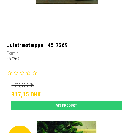
Juletræstæppe - 45-7269
Permin
457269
1.079,00 DKK
917,15 DKK
VIS PRODUKT