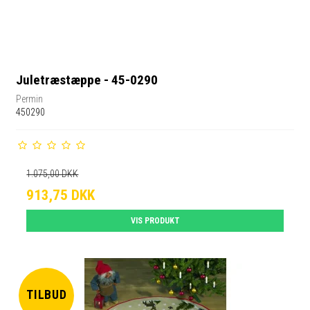
Juletræstæppe - 45-0290
Permin
450290
1.075,00 DKK
913,75 DKK
VIS PRODUKT
TILBUD