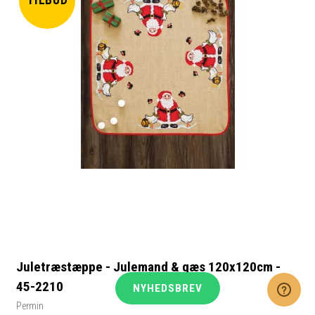
TILBUD
Juletræstæppe - Julemand & gæs 120x120cm -
45-2210
NYHEDSBREV
Permin