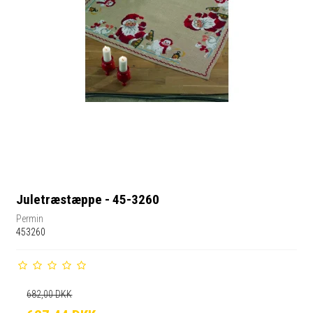
Juletræstæppe - 45-3260
Permin
453260
682,00 DKK