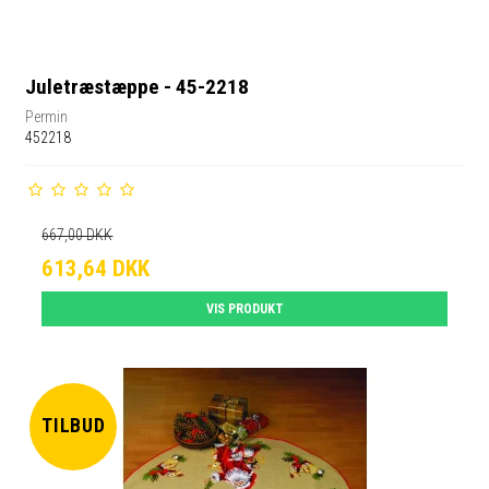
Juletræstæppe - 45-2218
Permin
452218
667,00 DKK
613,64 DKK
VIS PRODUKT
TILBUD