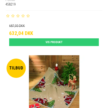
458219
687,00 DKK
632,04 DKK
VIS PRODUKT
TILBUD