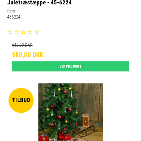
Juletræstæppe - 45-6224
Permin
456224
640,00 DKK
588,80 DKK
VIS PRODUKT
TILBUD