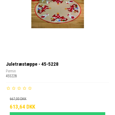
Juletræstæppe - 45-5228
Permin
455228
667,00 DKK
613,64 DKK