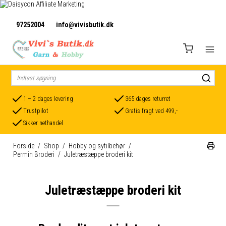
97252004
info@vivisbutik.dk
1 – 2 dages levering
365 dages returret
Trustpilot
Gratis fragt ved 499,-
Sikker nethandel
Forside
/
Shop
/
Hobby og sytilbehør
/
Permin Broderi
/
Juletræstæppe broderi kit
Juletræstæppe broderi kit