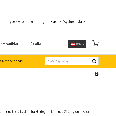
Fortrydelsesformular
Blog
Skrædderi/systue
Galleri
ntorartikler
Se alle
DANSK
Sikker nethandel
n
. Denne flotte kvalitet fra Hjertegarn kan med 25% nylon lave dit