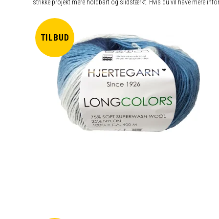
strikke projekt mere holdbart og slidstærkt. Hvis du vil have mere inf
TILBUD