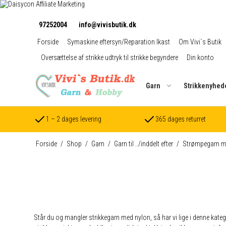
97252004
info@vivisbutik.dk
Forside
Symaskine eftersyn/Reparation Ikast
Om Vivi`s Butik
Oversættelse af strikke udtryk til strikke begyndere
Din konto
Garn
Strikkenyhed
1 – 2 dages levering
365 dages returret
Forside
/
Shop
/
Garn
/
Garn til ../inddelt efter
/
Strømpegarn me
Står du og mangler strikkegarn med nylon, så har vi lige i denne kateg