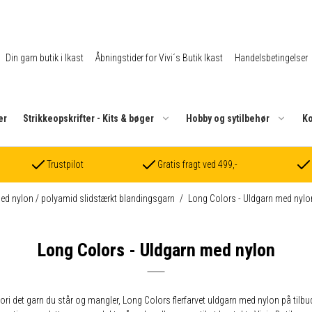
Din garn butik i Ikast
Åbningstider for Vivi´s Butik Ikast
Handelsbetingelser
er
Strikkeopskrifter - Kits & bøger
Hobby og sytilbehør
Ko
Trustpilot
Gratis fragt ved 499,-
d nylon / polyamid slidstærkt blandingsgarn
/
Long Colors - Uldgarn med nylo
Long Colors - Uldgarn med nylon
ori det garn du står og mangler, Long Colors flerfarvet uldgarn med nylon på tilbud