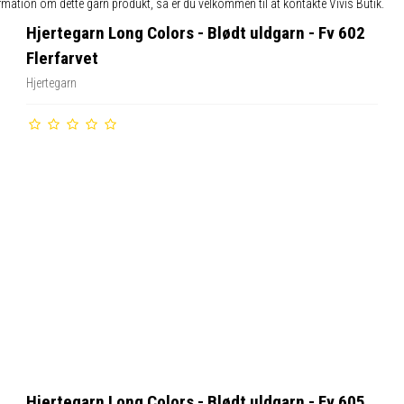
ormation om dette garn produkt, så er du velkommen til at kontakte Vivis Butik.
Hjertegarn Long Colors - Blødt uldgarn - Fv 602
Flerfarvet
Hjertegarn
Hjertegarn Long Colors - Blødt uldgarn - Fv 605