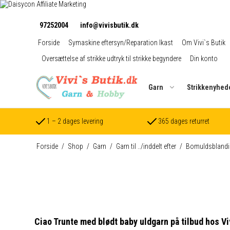
97252004
info@vivisbutik.dk
Forside
Symaskine eftersyn/Reparation Ikast
Om Vivi`s Butik
Oversættelse af strikke udtryk til strikke begyndere
Din konto
Garn
Strikkenyhed
1 – 2 dages levering
365 dages returret
Forside
/
Shop
/
Garn
/
Garn til ../inddelt efter
/
Bomuldsblandi
Ciao Trunte med blødt baby uldgarn på tilbud hos Vi