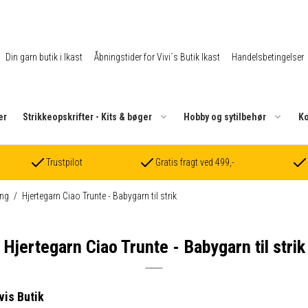
Din garn butik i Ikast
Åbningstider for Vivi´s Butik Ikast
Handelsbetingelser
er
Strikkeopskrifter - Kits & bøger
Hobby og sytilbehør
Ko
Trustpilot
Gratis fragt ved 499,-
ng
/
Hjertegarn Ciao Trunte - Babygarn til strik
Hjertegarn Ciao Trunte - Babygarn til strik
vis Butik