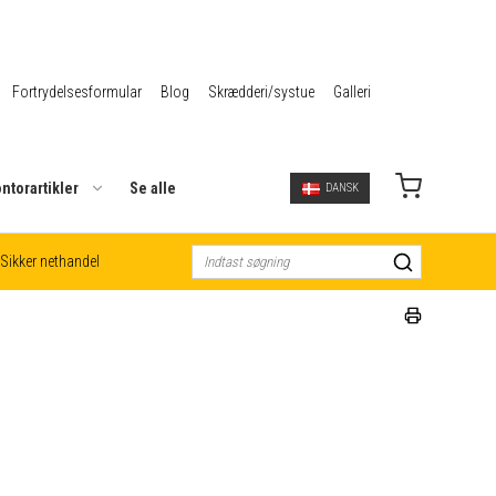
Fortrydelsesformular
Blog
Skrædderi/systue
Galleri
ntorartikler
Se alle
DANSK
Sikker nethandel