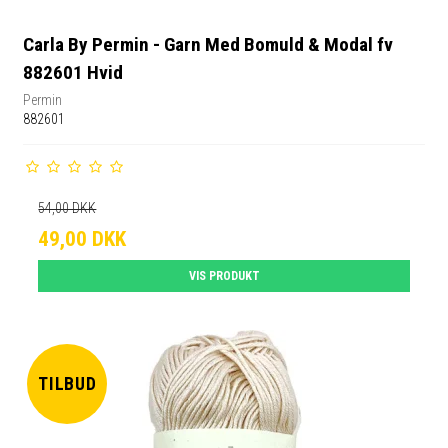
Carla By Permin - Garn Med Bomuld & Modal fv
882601 Hvid
Permin
882601
54,00 DKK
49,00 DKK
VIS PRODUKT
TILBUD