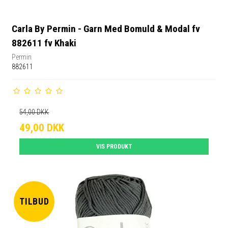
Carla By Permin - Garn Med Bomuld & Modal fv
882611 fv Khaki
Permin
882611
54,00 DKK
49,00 DKK
VIS PRODUKT
TILBUD