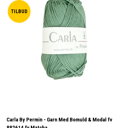
TILBUD
Carla By Permin - Garn Med Bomuld & Modal fv
882614 fv Matcha