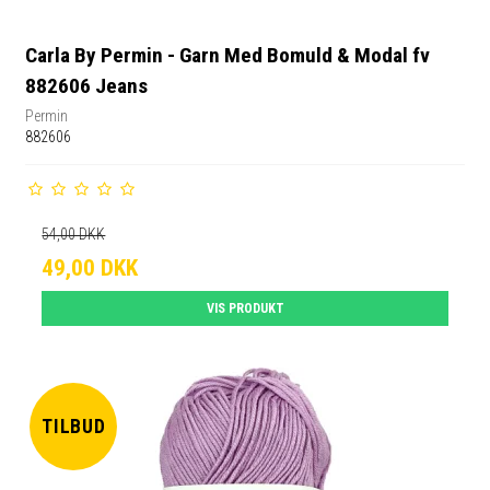
Carla By Permin - Garn Med Bomuld & Modal fv
882606 Jeans
Permin
882606
54,00 DKK
49,00 DKK
VIS PRODUKT
TILBUD