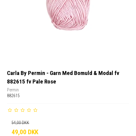
Carla By Permin - Garn Med Bomuld & Modal fv
882615 fv Pale Rose
Permin
882615
54,00 DKK
49,00 DKK