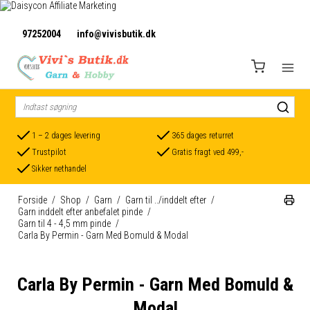
97252004
info@vivisbutik.dk
1 – 2 dages levering
365 dages returret
Trustpilot
Gratis fragt ved 499,-
Sikker nethandel
Forside
/
Shop
/
Garn
/
Garn til ../inddelt efter
/
Garn inddelt efter anbefalet pinde
/
Garn til 4 - 4,5 mm pinde
/
Carla By Permin - Garn Med Bomuld & Modal
Carla By Permin - Garn Med Bomuld &
Modal