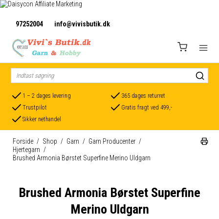
97252004
info@vivisbutik.dk
1 – 2 dages levering
365 dages returret
Trustpilot
Gratis fragt ved 499,-
Sikker nethandel
Forside
/
Shop
/
Garn
/
Garn Producenter
/
Hjertegarn
/
Brushed Armonia Børstet Superfine Merino Uldgarn
Brushed Armonia Børstet Superfine
Merino Uldgarn