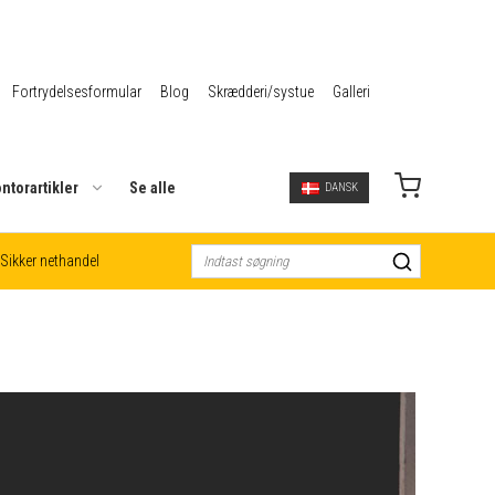
Fortrydelsesformular
Blog
Skrædderi/systue
Galleri
ntorartikler
Se alle
DANSK
Sikker nethandel