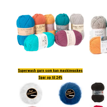
Superwash garn som kan maskinvaskes
Spar op til 24%