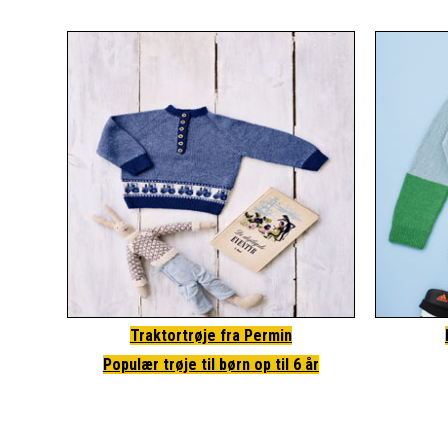
Traktortrøje fra Permin
Populær trøje til børn op til 6 år