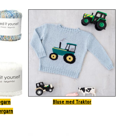
egarn
Bluse med Traktor
ergarn