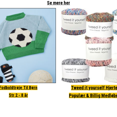
Se mere her
Tweed it yourself Hjert
Fodboldtrøje Til Børn
Str 2 - 8 år
Populær & Billig Medløb