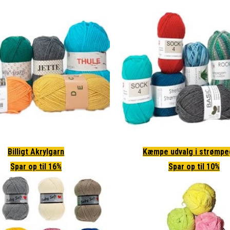
Billigt Akrylgarn
Kæmpe udvalg i strømpe
Spar op til 16%
Spar op til 10%