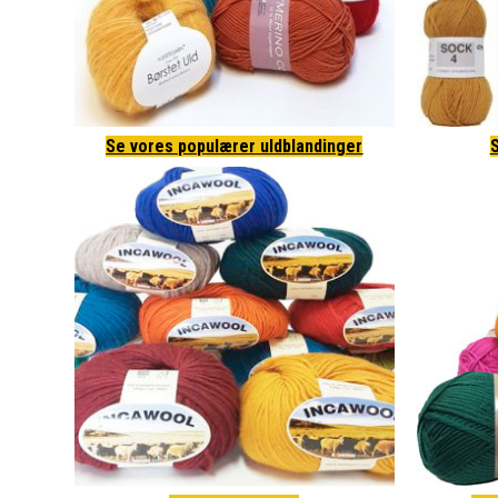
Se vores populærer uldblandinger
S