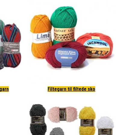
garn
Filtegarn til filtede sko