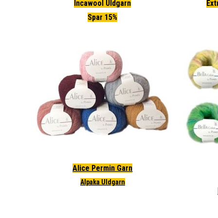
Incawool Uldgarn
Ext
Spar 15%
Alice Permin Garn
Alpaka Uldgarn