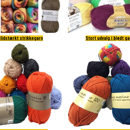
lidstærkt strikkegarn
Stort udvalg i blødt ga