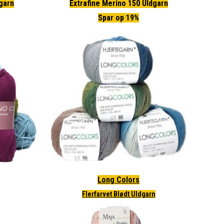
dgarn
Extrafine Merino 150 Uldgarn
Spar op 19%
Long Colors
Flerfarvet Blødt Uldgarn