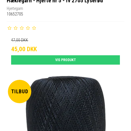
Hæklegarn - Hjerte nr 5 - fv 2705 Lyserød
Hjertegarn
10652705
47,00 DKK
45,00 DKK
VIS PRODUKT
TILBUD