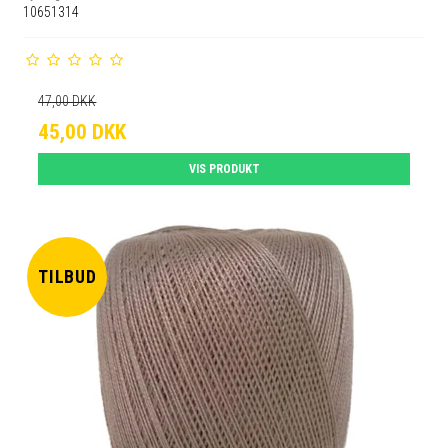
10651314
47,00 DKK
45,00 DKK
VIS PRODUKT
TILBUD