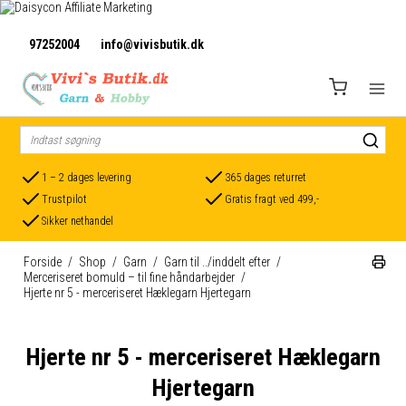
97252004
info@vivisbutik.dk
1 – 2 dages levering
365 dages returret
Trustpilot
Gratis fragt ved 499,-
Sikker nethandel
Forside
/
Shop
/
Garn
/
Garn til ../inddelt efter
/
Merceriseret bomuld – til fine håndarbejder
/
Hjerte nr 5 - merceriseret Hæklegarn Hjertegarn
Hjerte nr 5 - merceriseret Hæklegarn
Hjertegarn