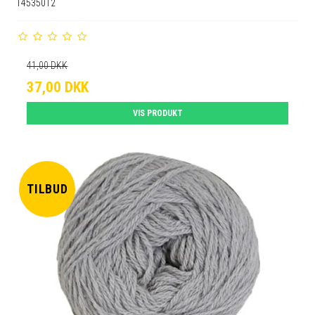
14535012
41,00 DKK
37,00 DKK
VIS PRODUKT
TILBUD