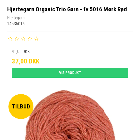
Hjertegarn Organic Trio Garn - fv 5016 Mørk Rød
Hjertegarn
14535016
41,00 DKK
37,00 DKK
VIS PRODUKT
TILBUD