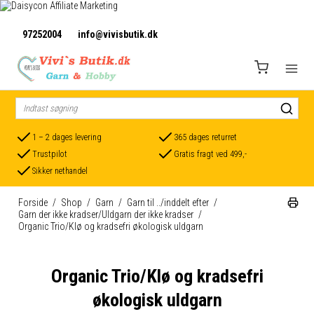
97252004
info@vivisbutik.dk
1 – 2 dages levering
365 dages returret
Trustpilot
Gratis fragt ved 499,-
Sikker nethandel
Forside
/
Shop
/
Garn
/
Garn til ../inddelt efter
/
Garn der ikke kradser/Uldgarn der ikke kradser
/
Organic Trio/Klø og kradsefri økologisk uldgarn
Organic Trio/Klø og kradsefri
økologisk uldgarn