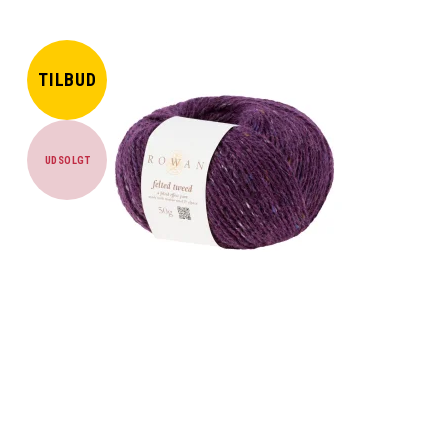
TILBUD
UDSOLGT