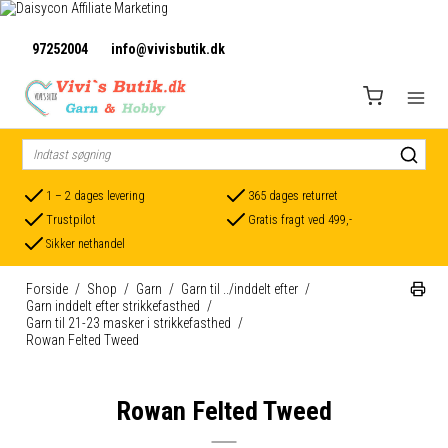
97252004
info@vivisbutik.dk
1 – 2 dages levering
365 dages returret
Trustpilot
Gratis fragt ved 499,-
Sikker nethandel
Forside
/
Shop
/
Garn
/
Garn til ../inddelt efter
/
Garn inddelt efter strikkefasthed
/
Garn til 21-23 masker i strikkefasthed
/
Rowan Felted Tweed
Rowan Felted Tweed