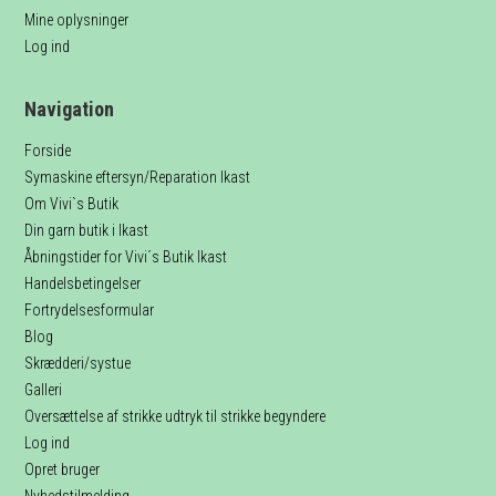
Mine oplysninger
Log ind
Navigation
Forside
Symaskine eftersyn/Reparation Ikast
Om Vivi`s Butik
Din garn butik i Ikast
Åbningstider for Vivi´s Butik Ikast
Handelsbetingelser
Fortrydelsesformular
Blog
Skrædderi/systue
Galleri
Oversættelse af strikke udtryk til strikke begyndere
Log ind
Opret bruger