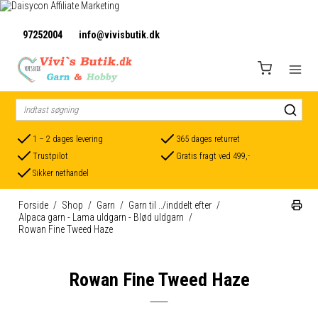
97252004
info@vivisbutik.dk
1 – 2 dages levering
365 dages returret
Trustpilot
Gratis fragt ved 499,-
Sikker nethandel
Forside
/
Shop
/
Garn
/
Garn til ../inddelt efter
/
Alpaca garn - Lama uldgarn - Blød uldgarn
/
Rowan Fine Tweed Haze
Rowan Fine Tweed Haze