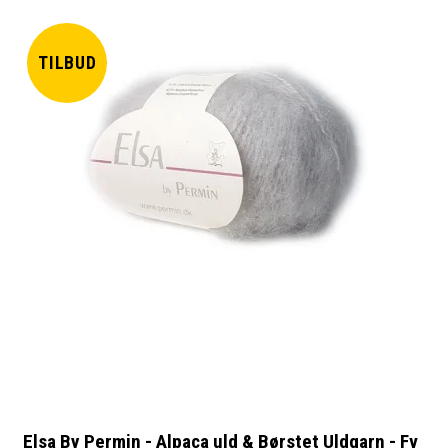
TILBUD
Elsa By Permin - Alpaca uld & Børstet Uldgarn - Fv