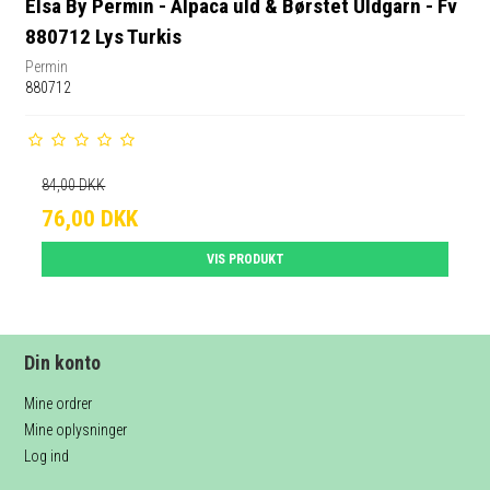
Elsa By Permin - Alpaca uld & Børstet Uldgarn - Fv
880712 Lys Turkis
Permin
880712
84,00 DKK
76,00 DKK
VIS PRODUKT
Din konto
Mine ordrer
Mine oplysninger
Log ind