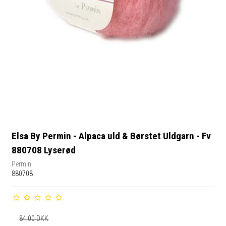
Elsa By Permin - Alpaca uld & Børstet Uldgarn - Fv
880708 Lyserød
Permin
880708
84,00 DKK