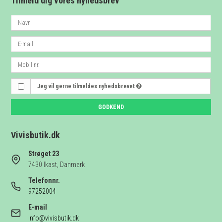
Tilmeld dig vores nyhedsbrev
Jeg vil gerne tilmeldes nyhedsbrevet
GODKEND
Vivisbutik.dk
Strøget 23
7430 Ikast, Danmark
Telefonnr.
97252004
E-mail
info@vivisbutik.dk