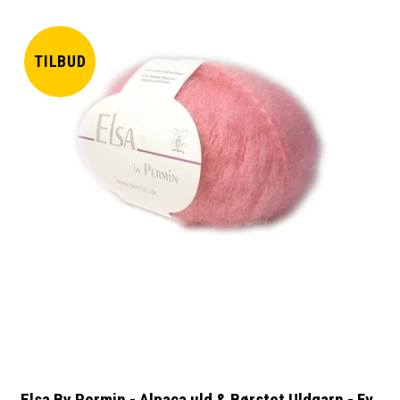
TILBUD
Elsa By Permin - Alpaca uld & Børstet Uldgarn - Fv