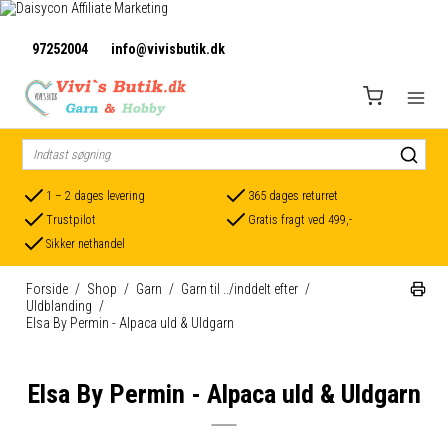
97252004
info@vivisbutik.dk
1 – 2 dages levering
365 dages returret
Trustpilot
Gratis fragt ved 499,-
Sikker nethandel
Forside
/
Shop
/
Garn
/
Garn til ../inddelt efter
/
Uldblanding
/
Elsa By Permin - Alpaca uld & Uldgarn
Elsa By Permin - Alpaca uld & Uldgarn