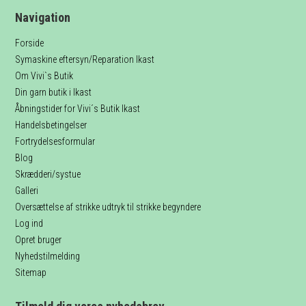
Navigation
Forside
Symaskine eftersyn/Reparation Ikast
Om Vivi`s Butik
Din garn butik i Ikast
Åbningstider for Vivi´s Butik Ikast
Handelsbetingelser
Fortrydelsesformular
Blog
Skrædderi/systue
Galleri
Oversættelse af strikke udtryk til strikke begyndere
Log ind
Opret bruger
Nyhedstilmelding
Sitemap