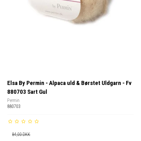
Elsa By Permin - Alpaca uld & Børstet Uldgarn - Fv
880703 Sart Gul
Permin
880703
84,00 DKK