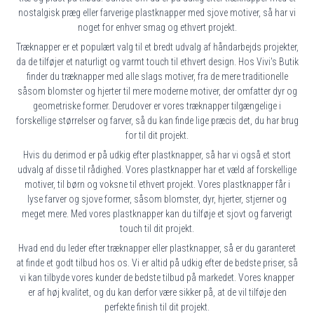
nostalgisk præg eller farverige plastknapper med sjove motiver, så har vi
noget for enhver smag og ethvert projekt.
Træknapper er et populært valg til et bredt udvalg af håndarbejds projekter,
da de tilføjer et naturligt og varmt touch til ethvert design. Hos Vivi's Butik
finder du træknapper med alle slags motiver, fra de mere traditionelle
såsom blomster og hjerter til mere moderne motiver, der omfatter dyr og
geometriske former. Derudover er vores træknapper tilgængelige i
forskellige størrelser og farver, så du kan finde lige præcis det, du har brug
for til dit projekt.
Hvis du derimod er på udkig efter plastknapper, så har vi også et stort
udvalg af disse til rådighed. Vores plastknapper har et væld af forskellige
motiver, til børn og voksne til ethvert projekt. Vores plastknapper får i
lyse farver og sjove former, såsom blomster, dyr, hjerter, stjerner og
meget mere. Med vores plastknapper kan du tilføje et sjovt og farverigt
touch til dit projekt.
Hvad end du leder efter træknapper eller plastknapper, så er du garanteret
at finde et godt tilbud hos os. Vi er altid på udkig efter de bedste priser, så
vi kan tilbyde vores kunder de bedste tilbud på markedet. Vores knapper
er af høj kvalitet, og du kan derfor være sikker på, at de vil tilføje den
perfekte finish til dit projekt.