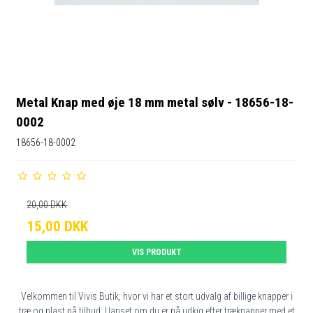
Metal Knap med øje 18 mm metal sølv - 18656-18-
0002
18656-18-0002
20,00 DKK
15,00 DKK
VIS PRODUKT
Velkommen til Vivis Butik, hvor vi har et stort udvalg af billige knapper i
træ og plast på tilbud. Uanset om du er på udkig efter træknapper med et