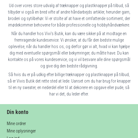
Ud over vores store udvalg af træknapper og plastknapper på tilbud, så
tilbyder vi også en bred vifte af andre håndarbejds artikler, herunder garn,
broderi og sytilbehør. Vi er stolte af at have et omfattende sortiment, der
imødekommer behovene for både professionelle og hobbyhåndværkere.
Når du handler hos Vivi's Butik, kan du være sikker på at modtage en
fremragende kundeservice. Vi ønsker, at du får den bedste mulige
oplevelse, når du handler hos os, og derfor gør vi alt, hvad vi kan hjælpe
dig med eventuelle spørgsmål eller bekymringer, du måtte have. Du kan
kontakte os på vores kundeservice, og vi vil besvare alle dine spørgsmål
og give dig den bedste rådgivning.
Så hvis du er på udkig efter billige træknapper og plastknapper på tilbud,
så er Vivis Butik det rette sted at lede. Uanset om du har brug for knapper
til en ny sweater, en nederdel eller til at dekorere en opgave eller pude, så
har vi det, du leder efter.
Din konto
Mine ordrer
Mine oplysninger