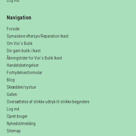
Log ind
Navigation
Forside
Symaskine eftersyn/Reparation Ikast
Om Vivi`s Butik
Din garn butik i Ikast
Åbningstider for Vivi´s Butik Ikast
Handelsbetingelser
Fortrydelsesformular
Blog
Skrædderi/systue
Galleri
Oversættelse af strikke udtryk til strikke begyndere
Log ind
Opret bruger
Nyhedstilmelding
Sitemap