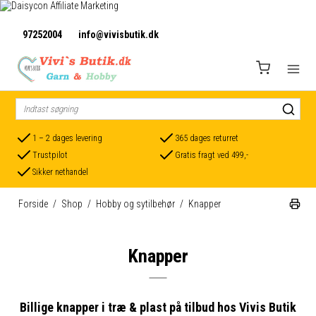
97252004
info@vivisbutik.dk
1 – 2 dages levering
365 dages returret
Trustpilot
Gratis fragt ved 499,-
Sikker nethandel
Forside
/
Shop
/
Hobby og sytilbehør
/
Knapper
Knapper
Billige knapper i træ & plast på tilbud hos Vivis Butik