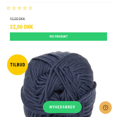
42,00 DKK
32,00 DKK
VIS PRODUKT
TILBUD
NYHEDSBREV