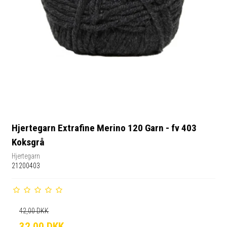
Hjertegarn Extrafine Merino 120 Garn - fv 403
Koksgrå
Hjertegarn
21200403
42,00 DKK
32,00 DKK