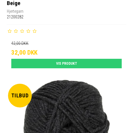
Beige
Hjertegarn
21200282
42,00 DKK
32,00 DKK
VIS PRODUKT
TILBUD