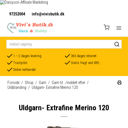
97252004
info@vivisbutik.dk
1 – 2 dages levering
365 dages returret
Trustpilot
Gratis fragt ved 499,-
Sikker nethandel
Forside
/
Shop
/
Garn
/
Garn til ../inddelt efter
/
Uldblanding
/
Uldgarn- Extrafine Merino 120
Uldgarn- Extrafine Merino 120