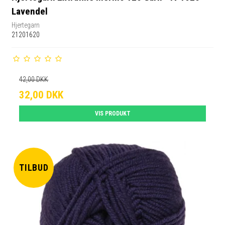
Lavendel
Hjertegarn
21201620
42,00 DKK
32,00 DKK
VIS PRODUKT
TILBUD