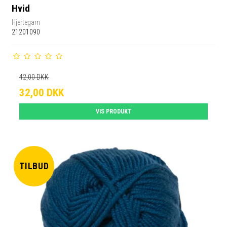
Hvid
Hjertegarn
21201090
42,00 DKK
32,00 DKK
VIS PRODUKT
TILBUD