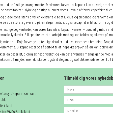
on til dine festlige arrangementer. Med vores farvede silkepapir kan du vælge mellem
de pastelfarver til dybe og dristige nuancer, vores udvalg af farver er perfekte til enh
tte og bløde konsistens giver en ekstra følelse af luksus og elegance, og farverne k
e selv de største gaver ind på en elegant måde, og silkepapiret er let at forme og 
e festlige begivenheder, kan vores farvede silkepapir være en vidunderlig måde at de
smukke lyskæder. Silkepapiret er let at arbejde med og kan foldes og skæres på ma
g måde at tilføje farverige og festlige detaljer til din virksomheds branding. Brug 
onkurrenterne. Silkepapiret er også perfekt til at indpakke prøver, så du kan oplev
ukter, da det er let, biologisk nedbrydeligt og kan genanvendes mange gange. Ved at 
ksom på miljøet, men du skaber også et elegant og sofistikeret udseende til dit 
ion
Tilmeld dig vores nyheds
eftersyn/Reparation Ikast
utik
ik i Ikast
 for Vivi´s Butik Ikast