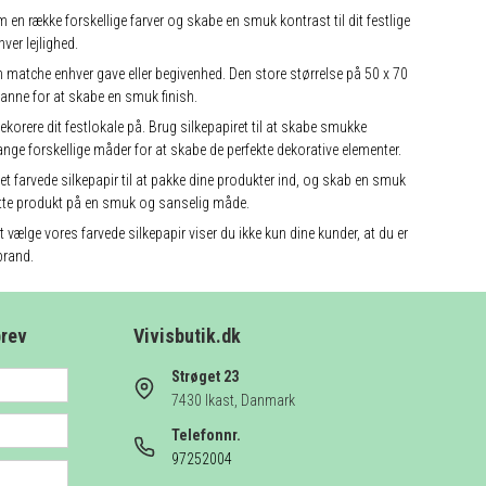
 en række forskellige farver og skabe en smuk kontrast til dit festlige
ver lejlighed.
an matche enhver gave eller begivenhed. Den store størrelse på 50 x 70
danne for at skabe en smuk finish.
korere dit festlokale på. Brug silkepapiret til at skabe smukke
nge forskellige måder for at skabe de perfekte dekorative elementer.
det farvede silkepapir til at pakke dine produkter ind, og skab en smuk
e dette produkt på en smuk og sanselig måde.
vælge vores farvede silkepapir viser du ikke kun dine kunder, at du er
brand.
brev
Vivisbutik.dk
Strøget 23
7430 Ikast, Danmark
Telefonnr.
97252004