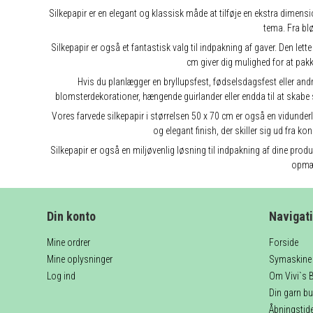
Silkepapir er en elegant og klassisk måde at tilføje en ekstra dimensi
tema. Fra blø
Silkepapir er også et fantastisk valg til indpakning af gaver. Den le
cm giver dig mulighed for at pakk
Hvis du planlægger en bryllupsfest, fødselsdagsfest eller andr
blomsterdekorationer, hængende guirlander eller endda til at skabe 
Vores farvede silkepapir i størrelsen 50 x 70 cm er også en vidunderli
og elegant finish, der skiller sig ud fra k
Silkepapir er også en miljøvenlig løsning til indpakning af dine prod
opmær
Din konto
Navigat
Mine ordrer
Forside
Mine oplysninger
Symaskine 
Log ind
Om Vivi`s B
Din garn but
Åbningstider