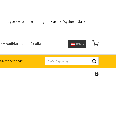
Fortrydelsesformular
Blog
Skrædderi/systue
Galleri
ntorartikler
Se alle
DANSK
Sikker nethandel