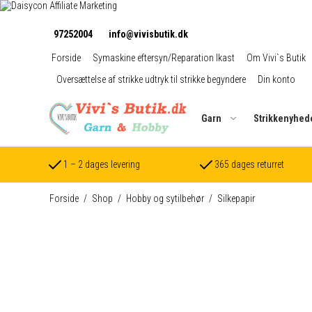
97252004
info@vivisbutik.dk
Forside
Symaskine eftersyn/Reparation Ikast
Om Vivi`s Butik
Oversættelse af strikke udtryk til strikke begyndere
Din konto
Garn
Strikkenyhed
1 – 2 dages levering
365 dages returret
Forside
/
Shop
/
Hobby og sytilbehør
/
Silkepapir