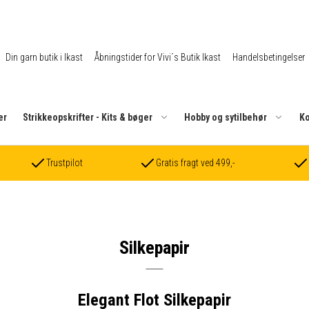
Din garn butik i Ikast
Åbningstider for Vivi´s Butik Ikast
Handelsbetingelser
er
Strikkeopskrifter - Kits & bøger
Hobby og sytilbehør
Ko
Trustpilot
Gratis fragt ved 499,-
Silkepapir
Elegant Flot Silkepapir