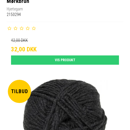
Mørkbrun
Hjertegarn
2150294
42,00 DKK
32,00 DKK
VIS PRODUKT
TILBUD