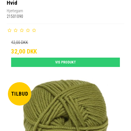
Hvid
Hjertegarn
21501090
42,00 DKK
32,00 DKK
VIS PRODUKT
TILBUD