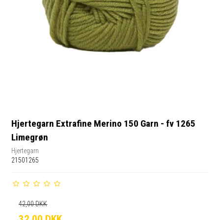
Hjertegarn Extrafine Merino 150 Garn - fv 1265
Limegrøn
Hjertegarn
21501265
42,00 DKK
32,00 DKK