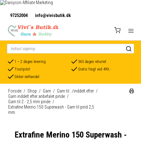
97252004
info@vivisbutik.dk
1 – 2 dages levering
365 dages returret
Trustpilot
Gratis fragt ved 499,-
Sikker nethandel
Forside
/
Shop
/
Garn
/
Garn til ../inddelt efter
/
Garn inddelt efter anbefalet pinde
/
Garn til 2 - 2,5 mm pinde
/
Extrafine Merino 150 Superwash - Garn til pind 2,5
mm
Extrafine Merino 150 Superwash -