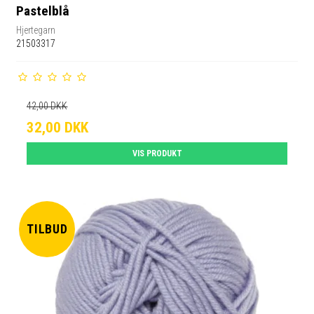
Pastelblå
Hjertegarn
21503317
42,00 DKK
32,00 DKK
VIS PRODUKT
TILBUD