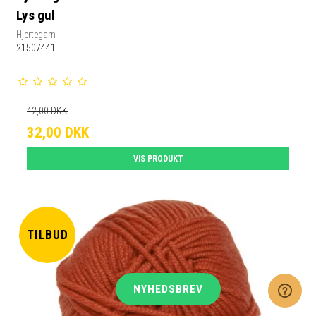
Lys gul
Hjertegarn
21507441
42,00 DKK
32,00 DKK
VIS PRODUKT
TILBUD
NYHEDSBREV