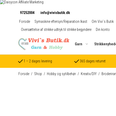
97252004
info@vivisbutik.dk
Forside
Symaskine eftersyn/Reparation Ikast
Om Vivi`s Butik
Oversættelse af strikke udtryk til strikke begyndere
Din konto
Garn
Strikkenyhed
1 – 2 dages levering
365 dages returret
Forside
/
Shop
/
Hobby og sytilbehør
/
Kreativ/DIY
/
Broderir