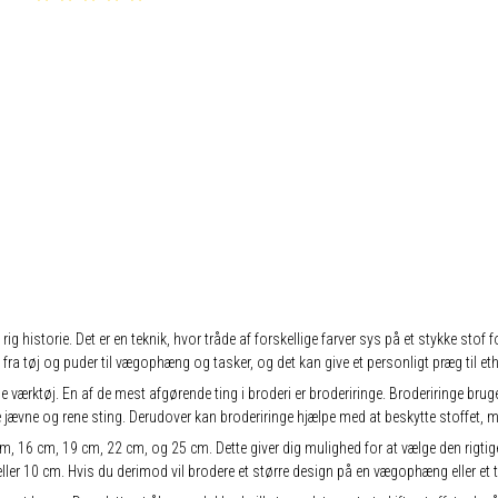
 rig historie. Det er en teknik, hvor tråde af forskellige farver sys på et stykke st
 fra tøj og puder til vægophæng og tasker, og det kan give et personligt præg til eth
gtige værktøj. En af de mest afgørende ting i broderi er broderiringe. Broderiringe br
 jævne og rene sting. Derudover kan broderiringe hjælpe med at beskytte stoffet, m
 16 cm, 19 cm, 22 cm, og 25 cm. Dette giver dig mulighed for at vælge den rigtige stø
ller 10 cm. Hvis du derimod vil brodere et større design på en vægophæng eller et 