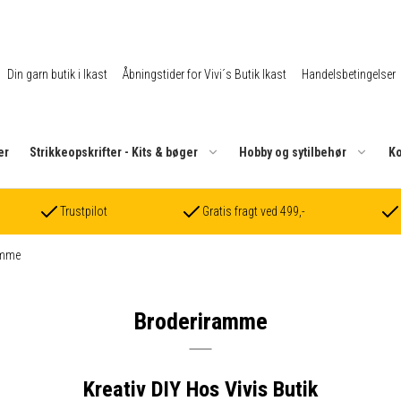
Din garn butik i Ikast
Åbningstider for Vivi´s Butik Ikast
Handelsbetingelser
er
Strikkeopskrifter - Kits & bøger
Hobby og sytilbehør
Ko
Trustpilot
Gratis fragt ved 499,-
amme
Broderiramme
Kreativ DIY Hos Vivis Butik