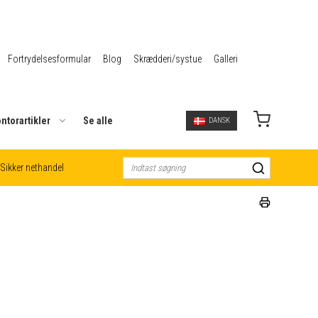
Fortrydelsesformular
Blog
Skrædderi/systue
Galleri
ntorartikler
Se alle
DANSK
Sikker nethandel