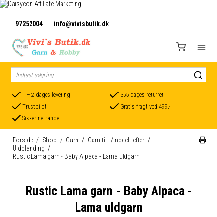
97252004
info@vivisbutik.dk
1 – 2 dages levering
365 dages returret
Trustpilot
Gratis fragt ved 499,-
Sikker nethandel
Forside
/
Shop
/
Garn
/
Garn til ../inddelt efter
/
Uldblanding
/
Rustic Lama garn - Baby Alpaca - Lama uldgarn
Rustic Lama garn - Baby Alpaca -
Lama uldgarn