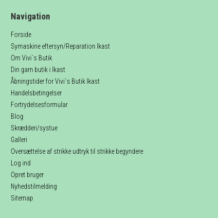
Navigation
Forside
Symaskine eftersyn/Reparation Ikast
Om Vivi`s Butik
Din garn butik i Ikast
Åbningstider for Vivi´s Butik Ikast
Handelsbetingelser
Fortrydelsesformular
Blog
Skrædderi/systue
Galleri
Oversættelse af strikke udtryk til strikke begyndere
Log ind
Opret bruger
Nyhedstilmelding
Sitemap