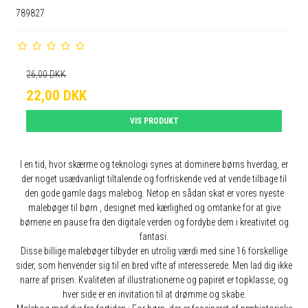
789827
26,00 DKK
22,00 DKK
VIS PRODUKT
I en tid, hvor skærme og teknologi synes at dominere børns hverdag, er
der noget usædvanligt tiltalende og forfriskende ved at vende tilbage til
den gode gamle dags malebog. Netop en sådan skat er vores nyeste
malebøger til børn , designet med kærlighed og omtanke for at give
børnene en pause fra den digitale verden og fordybe dem i kreativitet og
fantasi.
Disse billige malebøger tilbyder en utrolig værdi med sine 16 forskellige
sider, som henvender sig til en bred vifte af interesserede. Men lad dig ikke
narre af prisen. Kvaliteten af illustrationerne og papiret er topklasse, og
hver side er en invitation til at drømme og skabe.