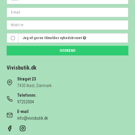
Jeg vil gerne tilmeldes nyhedsbrevet
GODKEND
Vivisbutik.dk
Strøget 23
7430 Ikast, Danmark
Telefonnr.
97252004
E-mail
info@vivisbutik.dk