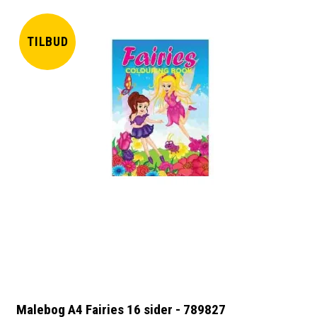
TILBUD
Malebog A4 Fairies 16 sider - 789827