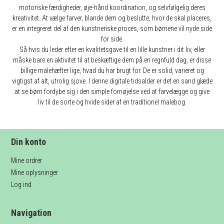
motoriske færdigheder, øje-hånd koordination, og selvfølgelig deres
kreativitet. At vælge farver, blande dem og beslutte, hvor de skal placeres,
er en integreret del af den kunstneriske proces, som børnene vil nyde side
for side.
Så hvis du leder efter en kvalitetsgave til en lille kunstner i dit liv, eller
måske bare en aktivitet til at beskæftige dem på en regnfuld dag, er disse
billige malehæfter lige, hvad du har brugt for. De er solid, varieret og
vigtigst af alt, utrolig sjove. I denne digitale tidsalder er det en sand glæde
at se børn fordybe sig i den simple fornøjelse ved at farvelægge og give
liv til de sorte og hvide sider af en traditionel malebog.
Din konto
Mine ordrer
Mine oplysninger
Log ind
Navigation