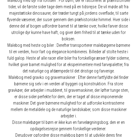
Malebog med dyr fra fortiden : For børn, der er fascineret af præhistoriske
tider, vil de første sider tage dem med på en tidsrejse. De vil møde alt fra
majestætiske dinosaurer, der træder tungt på jordens overflade, til sarte
flyvende væsener, der suser gennem den præhistoriske himmel. Hver side i
denne del af bogen udfordrer barnet til at tænke over, hvilke farver disse
utrolige dyr kunne have haft, og giver dem frihed til at tænke uden for
boksen.
Malebog med heste og biler : Derefter transporterer malebøgerne børnene
til en verden, hvor fart og elegance kombineres. Billeder af stolte heste i
fuld galop. Heste af alle racer eller biler fra forskellige æraer fylder siderne,
hvilket giver barnet mulighed for at eksperimentere med farvepaletter, fra
det naturlige og afdæmpede til det dristige og farverige.
Malebog med gravko og gravemaskiner : Efter denne fartfyldte del finder
børnene sig selv i en verden af byggeri og konstruktion. Fra store
gravkøer, der arbejder i mudderet, til gravemaskiner, der løfter tunge sten,
er disse sider perfekte for dem, der er taget af disse imponerende
maskiner. Det giver børnene mulighed for at udforske kontrasterne
mellem de metaldele og de naturlige landskaber, som disse maskiner
arbejder i.
Disse malebøger til børn er ikke kun en farvelægningsbog; den er en
opdagelsesrejse gennem forskellige verdener.
Derudover opfordrer disse malebog børn til at udvikle deres fine