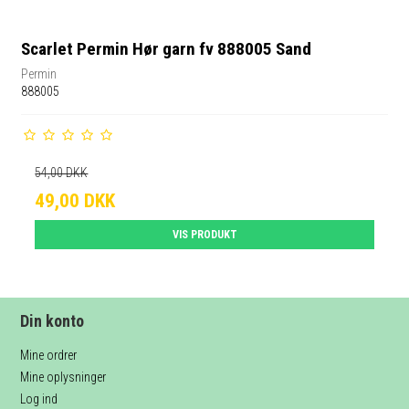
Scarlet Permin Hør garn fv 888005 Sand
Permin
888005
54,00 DKK
49,00 DKK
VIS PRODUKT
Din konto
Mine ordrer
Mine oplysninger
Log ind