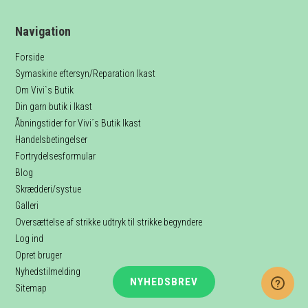
Navigation
Forside
Symaskine eftersyn/Reparation Ikast
Om Vivi`s Butik
Din garn butik i Ikast
Åbningstider for Vivi´s Butik Ikast
Handelsbetingelser
Fortrydelsesformular
Blog
Skrædderi/systue
Galleri
Oversættelse af strikke udtryk til strikke begyndere
Log ind
Opret bruger
Nyhedstilmelding
NYHEDSBREV
Sitemap