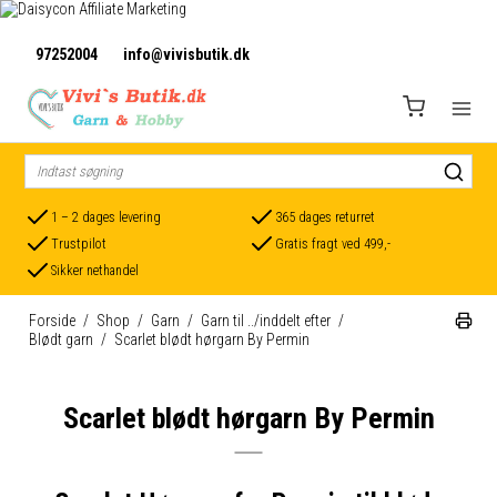
97252004
info@vivisbutik.dk
1 – 2 dages levering
365 dages returret
Trustpilot
Gratis fragt ved 499,-
Sikker nethandel
Forside
/
Shop
/
Garn
/
Garn til ../inddelt efter
/
Blødt garn
/
Scarlet blødt hørgarn By Permin
Scarlet blødt hørgarn By Permin