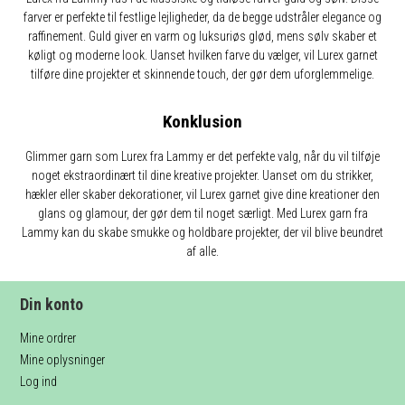
farver er perfekte til festlige lejligheder, da de begge udstråler elegance og
raffinement. Guld giver en varm og luksuriøs glød, mens sølv skaber et
køligt og moderne look. Uanset hvilken farve du vælger, vil Lurex garnet
tilføre dine projekter et skinnende touch, der gør dem uforglemmelige.
Konklusion
Glimmer garn som Lurex fra Lammy er det perfekte valg, når du vil tilføje
noget ekstraordinært til dine kreative projekter. Uanset om du strikker,
hækler eller skaber dekorationer, vil Lurex garnet give dine kreationer den
glans og glamour, der gør dem til noget særligt. Med Lurex garn fra
Lammy kan du skabe smukke og holdbare projekter, der vil blive beundret
af alle.
Din konto
Mine ordrer
Mine oplysninger
Log ind