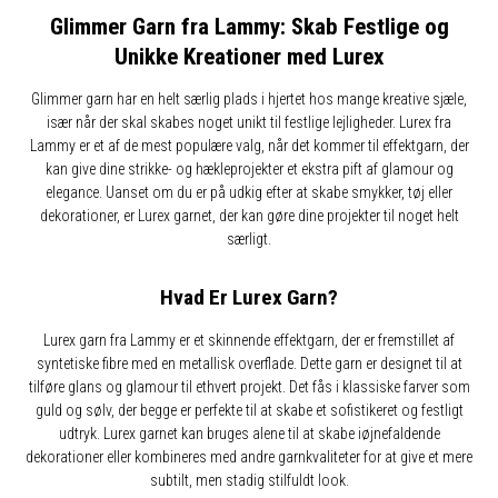
Glimmer Garn fra Lammy: Skab Festlige og
Unikke Kreationer med Lurex
Glimmer garn har en helt særlig plads i hjertet hos mange kreative sjæle,
især når der skal skabes noget unikt til festlige lejligheder. Lurex fra
Lammy er et af de mest populære valg, når det kommer til effektgarn, der
kan give dine strikke- og hækleprojekter et ekstra pift af glamour og
elegance. Uanset om du er på udkig efter at skabe smykker, tøj eller
dekorationer, er Lurex garnet, der kan gøre dine projekter til noget helt
særligt.
Hvad Er Lurex Garn?
Lurex garn fra Lammy er et skinnende effektgarn, der er fremstillet af
syntetiske fibre med en metallisk overflade. Dette garn er designet til at
tilføre glans og glamour til ethvert projekt. Det fås i klassiske farver som
guld og sølv, der begge er perfekte til at skabe et sofistikeret og festligt
udtryk. Lurex garnet kan bruges alene til at skabe iøjnefaldende
dekorationer eller kombineres med andre garnkvaliteter for at give et mere
subtilt, men stadig stilfuldt look.