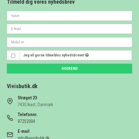
Tilmeld dig vores nyhedsbrev
Jeg vil gerne tilmeldes nyhedsbrevet
GODKEND
Vivisbutik.dk
Strøget 23
7430 Ikast, Danmark
Telefonnr.
97252004
E-mail
info@vivisbutik.dk