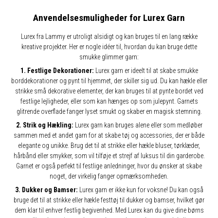
Anvendelsesmuligheder for Lurex Garn
Lurex fra Lammy er utroligt alsidigt og kan bruges til en lang række
kreative projekter. Her er nogle idéer til, hvordan du kan bruge dette
smukke glimmer garn:
1. Festlige Dekorationer:
Lurex garn er ideelt til at skabe smukke
borddekorationer og pynt til hjemmet, der skiller sig ud. Du kan hækle eller
strikke små dekorative elementer, der kan bruges til at pynte bordet ved
festlige lejligheder, eller som kan hænges op som julepynt. Garnets
glitrende overflade fanger lyset smukt og skaber en magisk stemning.
2. Strik og Hækling:
Lurex garn kan bruges alene eller som medløber
sammen med et andet garn for at skabe tøj og accessories, der er både
elegante og unikke. Brug det til at strikke eller hækle bluser, tørklæder,
hårbånd eller smykker, som vil tilføje et strejf af luksus til din garderobe.
Garnet er også perfekt til festlige anledninger, hvor du ønsker at skabe
noget, der virkelig fanger opmærksomheden.
3. Dukker og Bamser:
Lurex garn er ikke kun for voksne! Du kan også
bruge det til at strikke eller hækle festtøj til dukker og bamser, hvilket gør
dem klar til enhver festlig begivenhed. Med Lurex kan du give dine børns