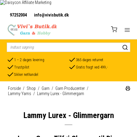
97252004
info@vivisbutik.dk
1 – 2 dages levering
365 dages returret
Trustpilot
Gratis fragt ved 499,-
Sikker nethandel
Forside
/
Shop
/
Garn
/
Garn Producenter
/
Lammy Yarns
/
Lammy Lurex - Glimmergarn
Lammy Lurex - Glimmergarn