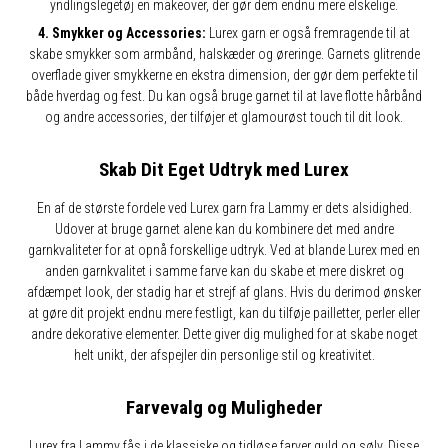
yndlingslegetøj en makeover, der gør dem endnu mere elskelige.
4. Smykker og Accessories:
Lurex garn er også fremragende til at
skabe smykker som armbånd, halskæder og øreringe. Garnets glitrende
overflade giver smykkerne en ekstra dimension, der gør dem perfekte til
både hverdag og fest. Du kan også bruge garnet til at lave flotte hårbånd
og andre accessories, der tilføjer et glamourøst touch til dit look.
Skab Dit Eget Udtryk med Lurex
En af de største fordele ved Lurex garn fra Lammy er dets alsidighed.
Udover at bruge garnet alene kan du kombinere det med andre
garnkvaliteter for at opnå forskellige udtryk. Ved at blande Lurex med en
anden garnkvalitet i samme farve kan du skabe et mere diskret og
afdæmpet look, der stadig har et strejf af glans. Hvis du derimod ønsker
at gøre dit projekt endnu mere festligt, kan du tilføje pailletter, perler eller
andre dekorative elementer. Dette giver dig mulighed for at skabe noget
helt unikt, der afspejler din personlige stil og kreativitet.
Farvevalg og Muligheder
Lurex fra Lammy fås i de klassiske og tidløse farver guld og sølv. Disse