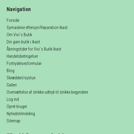
Navigation
Forside
Symaskine eftersyn/Reparation Ikast
Om Vivi`s Butik
Din garn butik i Ikast
Åbningstider for Vivi´s Butik Ikast
Handelsbetingelser
Fortrydelsesformular
Blog
Skrædderi/systue
Galleri
Oversættelse af strikke udtryk til strikke begyndere
Log ind
Opret bruger
Nyhedstilmelding
Sitemap