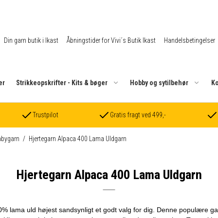
Din garn butik i Ikast
Åbningstider for Vivi´s Butik Ikast
Handelsbetingelser
er
Strikkeopskrifter - Kits & bøger
Hobby og sytilbehør
Ko
Trustpilot
Gratis fragt ved 499,-
abygarn
/
Hjertegarn Alpaca 400 Lama Uldgarn
Hjertegarn Alpaca 400 Lama Uldgarn
0% lama uld højest sandsynligt et godt valg for dig. Denne populære ga