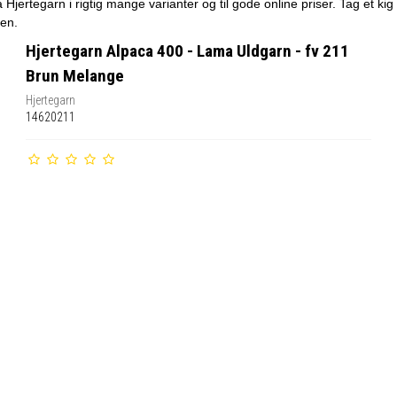
a Hjertegarn i rigtig mange varianter og til gode online priser. Tag et k
den.
Hjertegarn Alpaca 400 - Lama Uldgarn - fv 211
Brun Melange
Hjertegarn
14620211