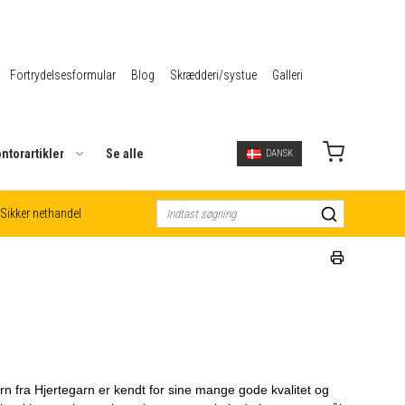
Fortrydelsesformular
Blog
Skrædderi/systue
Galleri
ntorartikler
Se alle
DANSK
Sikker nethandel
rn fra Hjertegarn er kendt for sine mange gode kvalitet og