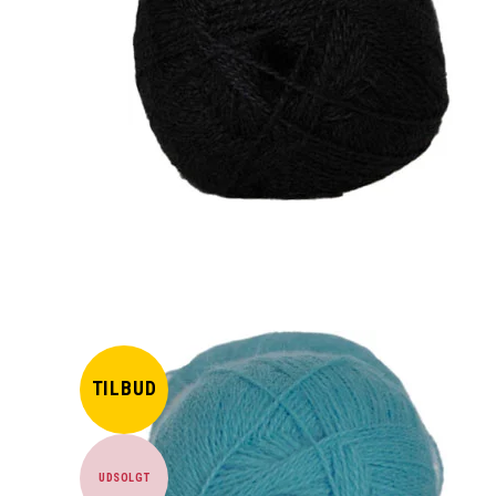
TILBUD
UDSOLGT