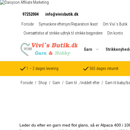
97252004
info@vivisbutik.dk
Forside
Symaskine eftersyn/Reparation Ikast
Om Vivi`s Butik
Oversættelse af strikke udtryk til strikke begyndere
Din konto
Garn
Strikkenyhed
1 – 2 dages levering
365 dages returret
Forside
/
Shop
/
Garn
/
Garn til ../inddelt efter
/
Garn til baby/b
Leder du efter en garn med flot glans, så er Alpaca 400 i 10