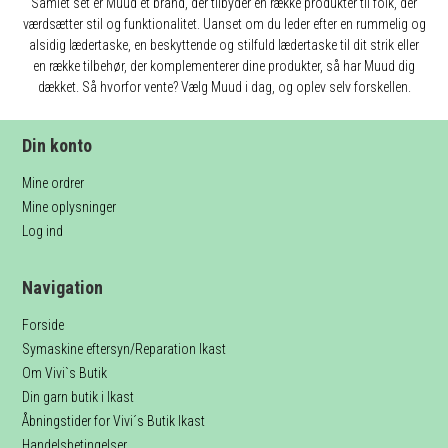
Samlet set er Muud et brand, der tilbyder en række produkter til folk, der
værdsætter stil og funktionalitet. Uanset om du leder efter en rummelig og
alsidig lædertaske, en beskyttende og stilfuld lædertaske til dit strik eller
en række tilbehør, der komplementerer dine produkter, så har Muud dig
dækket. Så hvorfor vente? Vælg Muud i dag, og oplev selv forskellen.
Din konto
Mine ordrer
Mine oplysninger
Log ind
Navigation
Forside
Symaskine eftersyn/Reparation Ikast
Om Vivi`s Butik
Din garn butik i Ikast
Åbningstider for Vivi´s Butik Ikast
Handelsbetingelser