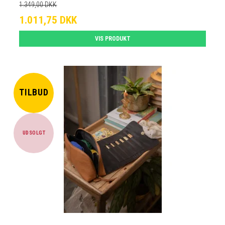
1.349,00 DKK
1.011,75 DKK
VIS PRODUKT
TILBUD
UDSOLGT