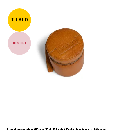
TILBUD
UDSOLGT
Læderæske/Etui Til Strik/Sytilbehør - Muud