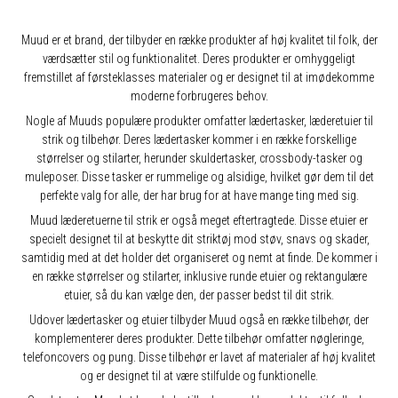
Muud er et brand, der tilbyder en række produkter af høj kvalitet til folk, der
værdsætter stil og funktionalitet. Deres produkter er omhyggeligt
fremstillet af førsteklasses materialer og er designet til at imødekomme
moderne forbrugeres behov.
Nogle af Muuds populære produkter omfatter lædertasker, læderetuier til
strik og tilbehør. Deres lædertasker kommer i en række forskellige
størrelser og stilarter, herunder skuldertasker, crossbody-tasker og
muleposer. Disse tasker er rummelige og alsidige, hvilket gør dem til det
perfekte valg for alle, der har brug for at have mange ting med sig.
Muud læderetuerne til strik er også meget eftertragtede. Disse etuier er
specielt designet til at beskytte dit striktøj mod støv, snavs og skader,
samtidig med at det holder det organiseret og nemt at finde. De kommer i
en række størrelser og stilarter, inklusive runde etuier og rektangulære
etuier, så du kan vælge den, der passer bedst til dit strik.
Udover lædertasker og etuier tilbyder Muud også en række tilbehør, der
komplementerer deres produkter. Dette tilbehør omfatter nøgleringe,
telefoncovers og pung. Disse tilbehør er lavet af materialer af høj kvalitet
og er designet til at være stilfulde og funktionelle.