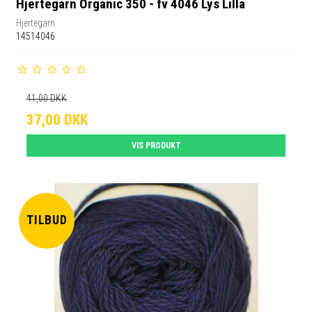
Hjertegarn Organic 350 - fv 4046 Lys Lilla
Hjertegarn
14514046
41,00 DKK
37,00 DKK
VIS PRODUKT
TILBUD