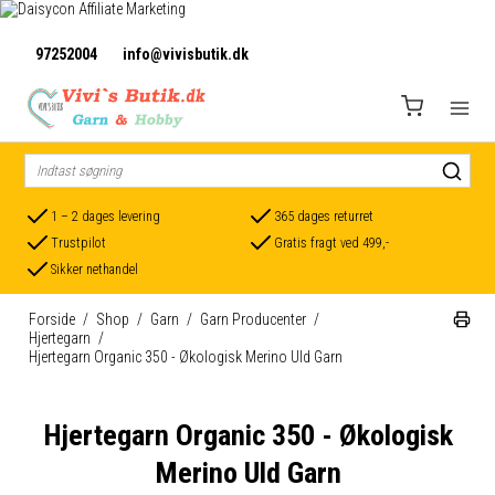
97252004
info@vivisbutik.dk
1 – 2 dages levering
365 dages returret
Trustpilot
Gratis fragt ved 499,-
Sikker nethandel
Forside
/
Shop
/
Garn
/
Garn Producenter
/
Hjertegarn
/
Hjertegarn Organic 350 - Økologisk Merino Uld Garn
Hjertegarn Organic 350 - Økologisk
Merino Uld Garn