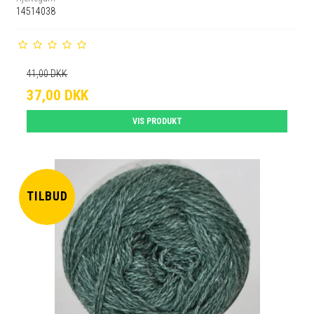
14514038
41,00 DKK
37,00 DKK
VIS PRODUKT
TILBUD