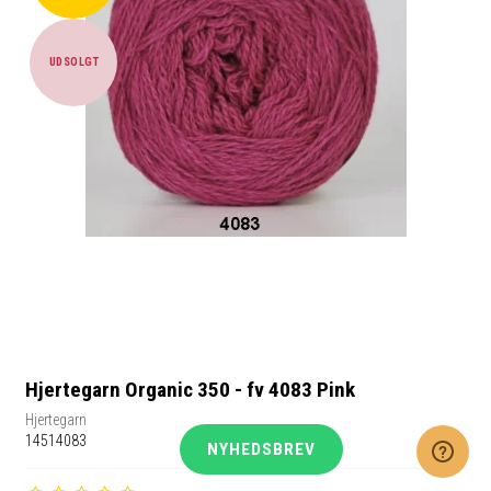
UDSOLGT
Hjertegarn Organic 350 - fv 4083 Pink
Hjertegarn
14514083
NYHEDSBREV