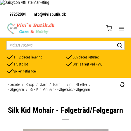
97252004
info@vivisbutik.dk
1 – 2 dages levering
365 dages returret
Trustpilot
Gratis fragt ved 499,-
Sikker nethandel
Forside
/
Shop
/
Garn
/
Garn til ../inddelt efter
/
Følgegarn
/
Silk Kid Mohair - Følgetråd/Følgegarn
Silk Kid Mohair - Følgetråd/Følgegarn