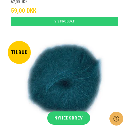
62,00 DKK
59,00 DKK
VIS PRODUKT
TILBUD
NYHEDSBREV