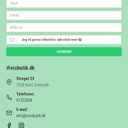
Jeg vil gerne tilmeldes nyhedsbrevet
GODKEND
Vivisbutik.dk
Strøget 23
7430 Ikast, Danmark
Telefonnr.
97252004
E-mail
info@vivisbutik.dk