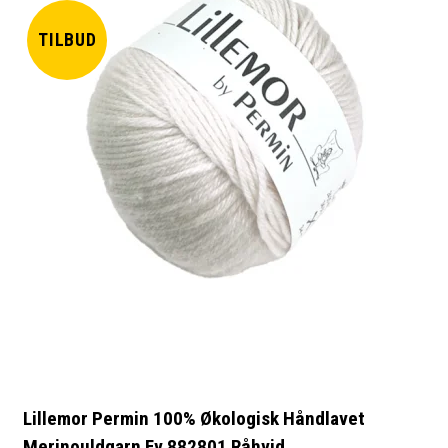
TILBUD
Lillemor Permin 100% Økologisk Håndlavet
Merinouldgarn Fv 882801 Råhvid