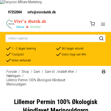
97252004
info@vivisbutik.dk
1 – 2 dages levering
365 dages returret
Trustpilot
Gratis fragt ved 499,-
Sikker nethandel
Forside
/
Shop
/
Garn
/
Garn til ../inddelt efter
/
Hæklegarn
/
Lillemor Permin 100% Økologisk Håndlavet
Merinouldgarn
Lillemor Permin 100% Økologisk
Håndlavet Merinouldgarn