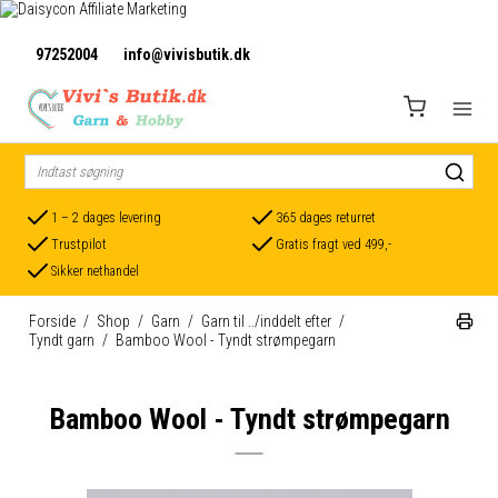
97252004
info@vivisbutik.dk
1 – 2 dages levering
365 dages returret
Trustpilot
Gratis fragt ved 499,-
Sikker nethandel
Forside
/
Shop
/
Garn
/
Garn til ../inddelt efter
/
Tyndt garn
/
Bamboo Wool - Tyndt strømpegarn
Bamboo Wool - Tyndt strømpegarn