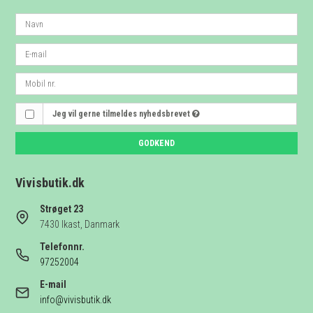
Jeg vil gerne tilmeldes nyhedsbrevet
GODKEND
Vivisbutik.dk
Strøget 23
7430 Ikast, Danmark
Telefonnr.
97252004
E-mail
info@vivisbutik.dk