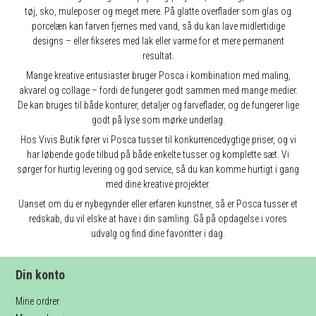
tøj, sko, muleposer og meget mere. På glatte overflader som glas og
porcelæn kan farven fjernes med vand, så du kan lave midlertidige
designs – eller fikseres med lak eller varme for et mere permanent
resultat.
Mange kreative entusiaster bruger Posca i kombination med maling,
akvarel og collage – fordi de fungerer godt sammen med mange medier.
De kan bruges til både konturer, detaljer og farveflader, og de fungerer lige
godt på lyse som mørke underlag.
Hos Vivis Butik fører vi Posca tusser til konkurrencedygtige priser, og vi
har løbende gode tilbud på både enkelte tusser og komplette sæt. Vi
sørger for hurtig levering og god service, så du kan komme hurtigt i gang
med dine kreative projekter.
Uanset om du er nybegynder eller erfaren kunstner, så er Posca tusser et
redskab, du vil elske at have i din samling. Gå på opdagelse i vores
udvalg og find dine favoritter i dag.
Din konto
Mine ordrer