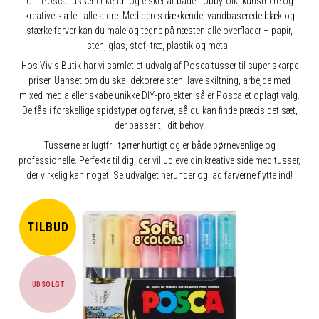
Uni Posca tusser er kendt og elsket af både hobbyfolk, kunstnere og
kreative sjæle i alle aldre. Med deres dækkende, vandbaserede blæk og
stærke farver kan du male og tegne på næsten alle overflader – papir,
sten, glas, stof, træ, plastik og metal.
Hos Vivis Butik har vi samlet et udvalg af Posca tusser til super skarpe
priser. Uanset om du skal dekorere sten, lave skiltning, arbejde med
mixed media eller skabe unikke DIY-projekter, så er Posca et oplagt valg.
De fås i forskellige spidstyper og farver, så du kan finde præcis det sæt,
der passer til dit behov.
Tusserne er lugtfri, tørrer hurtigt og er både børnevenlige og
professionelle. Perfekte til dig, der vil udleve din kreative side med tusser,
der virkelig kan noget. Se udvalget herunder og lad farverne flytte ind!
TILBUD
UDSOLGT