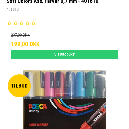
Soft Colors Ass. Farver 0,7 mm - 401610
401610
237,00 DKK
199,00 DKK
VIS PRODUKT
TILBUD