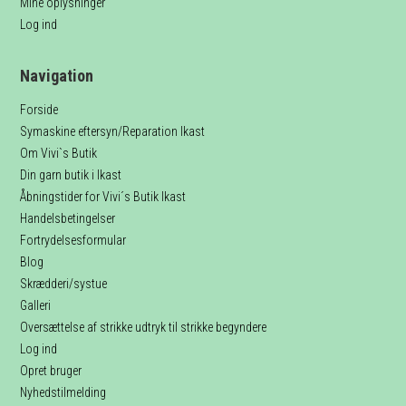
Mine oplysninger
Log ind
Navigation
Forside
Symaskine eftersyn/Reparation Ikast
Om Vivi`s Butik
Din garn butik i Ikast
Åbningstider for Vivi´s Butik Ikast
Handelsbetingelser
Fortrydelsesformular
Blog
Skrædderi/systue
Galleri
Oversættelse af strikke udtryk til strikke begyndere
Log ind
Opret bruger
Nyhedstilmelding