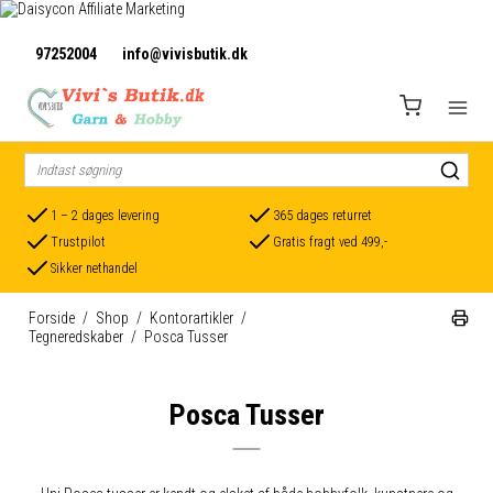
97252004
info@vivisbutik.dk
1 – 2 dages levering
365 dages returret
Trustpilot
Gratis fragt ved 499,-
Sikker nethandel
Forside
/
Shop
/
Kontorartikler
/
Tegneredskaber
/
Posca Tusser
Posca Tusser