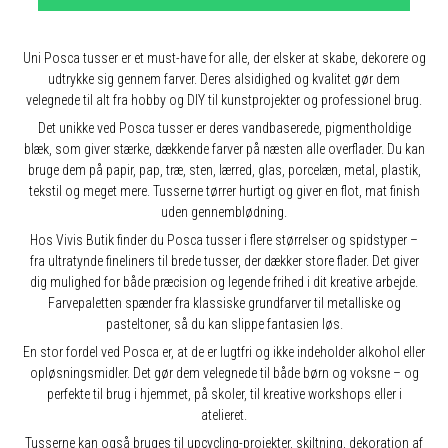
Uni Posca tusser er et must-have for alle, der elsker at skabe, dekorere og
udtrykke sig gennem farver. Deres alsidighed og kvalitet gør dem
velegnede til alt fra hobby og DIY til kunstprojekter og professionel brug.
Det unikke ved Posca tusser er deres vandbaserede, pigmentholdige
blæk, som giver stærke, dækkende farver på næsten alle overflader. Du kan
bruge dem på papir, pap, træ, sten, lærred, glas, porcelæn, metal, plastik,
tekstil og meget mere. Tusserne tørrer hurtigt og giver en flot, mat finish
uden gennemblødning.
Hos Vivis Butik finder du Posca tusser i flere størrelser og spidstyper –
fra ultratynde fineliners til brede tusser, der dækker store flader. Det giver
dig mulighed for både præcision og legende frihed i dit kreative arbejde.
Farvepaletten spænder fra klassiske grundfarver til metalliske og
pasteltoner, så du kan slippe fantasien løs.
En stor fordel ved Posca er, at de er lugtfri og ikke indeholder alkohol eller
opløsningsmidler. Det gør dem velegnede til både børn og voksne – og
perfekte til brug i hjemmet, på skoler, til kreative workshops eller i
atelieret.
Tusserne kan også bruges til upcycling-projekter, skiltning, dekoration af