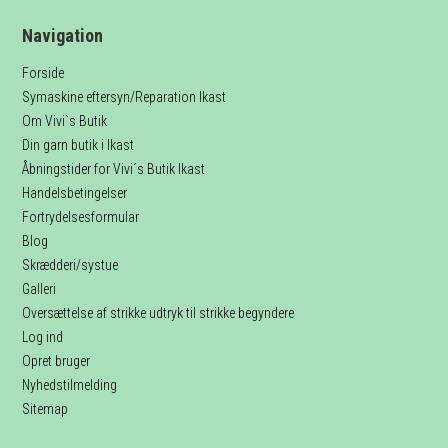
Navigation
Forside
Symaskine eftersyn/Reparation Ikast
Om Vivi`s Butik
Din garn butik i Ikast
Åbningstider for Vivi´s Butik Ikast
Handelsbetingelser
Fortrydelsesformular
Blog
Skrædderi/systue
Galleri
Oversættelse af strikke udtryk til strikke begyndere
Log ind
Opret bruger
Nyhedstilmelding
Sitemap