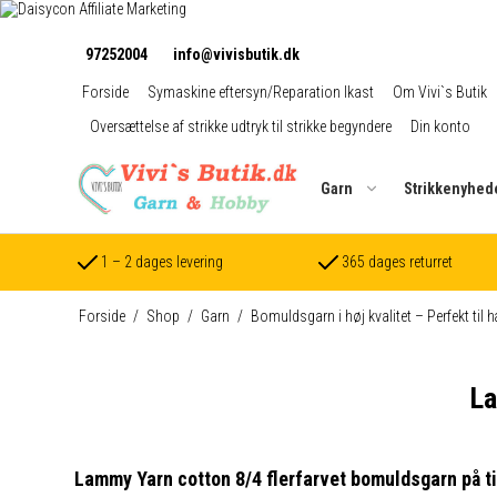
97252004
info@vivisbutik.dk
Forside
Symaskine eftersyn/Reparation Ikast
Om Vivi`s Butik
Oversættelse af strikke udtryk til strikke begyndere
Din konto
Garn
Strikkenyhed
1 – 2 dages levering
365 dages returret
Forside
/
Shop
/
Garn
/
Bomuldsgarn i høj kvalitet – Perfekt til h
La
Lammy Yarn cotton 8/4 flerfarvet bomuldsgarn på tilb