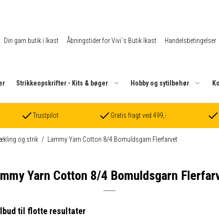
Din garn butik i Ikast
Åbningstider for Vivi´s Butik Ikast
Handelsbetingelser
er
Strikkeopskrifter - Kits & bøger
Hobby og sytilbehør
Ko
Trustpilot
Gratis fragt ved 499,-
ækling og strik
/
Lammy Yarn Cotton 8/4 Bomuldsgarn Flerfarvet
mmy Yarn Cotton 8/4 Bomuldsgarn Flerfar
ud til flotte resultater