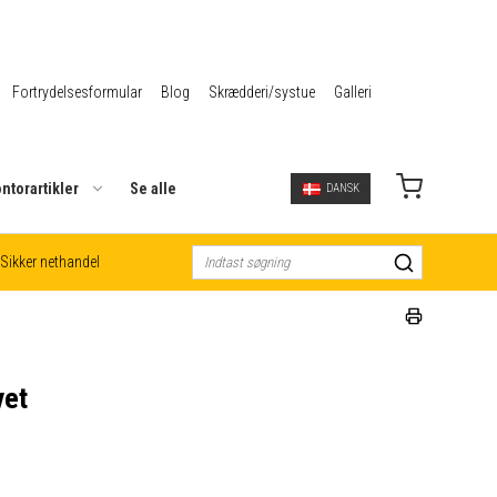
Fortrydelsesformular
Blog
Skrædderi/systue
Galleri
ntorartikler
Se alle
DANSK
Sikker nethandel
vet