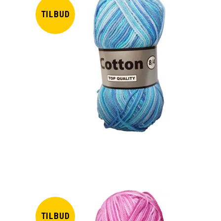
TILBUD
TILBUD