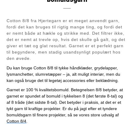
Cotton 8/8 fra Hjertegarn er et meget anvendt garn,
fordi det kan bruges til rigtig mange ting, og fordi det
er nemt både at hækle og strikke med. Det filtrer ikke,
det er nemt at trevle op, hvis det skulle gå galt, og det
giver et tæt og glat resultat. Garnet er et perfekt garn
til begyndere, men stadig usandsynligt populært hos
den øvede.
Du kan bruge Cotton 8/8 til tykke håndklæder, grydelapper,
lysmanchetter, slumretæpper – ja, alt muligt interiør, men du
kan også bruge det til legetøj accessories eller beklædning.
Garnet er 100 % kvalitetsbomuld. Betegnelsen 8/8 betyder, at
garnet er spundet af bomuld i tykkelsen 8 (det første 8-tal) og
af 8 tråde (det sidste 8-tal). Det betyder i praksis, at det er et
tykt garn til kraftige projekter. Er du på jagt efter et tyndere
bomuldsgarn til finere projekter, så se vores store udvalg af
Cotton 8/4
.