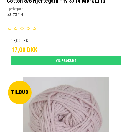
Cotton 8/8 Hjertegarn - fv 3714 Mørk Lilla
Hjertegarn
50123714
18,00 DKK
17,00 DKK
VIS PRODUKT
TILBUD