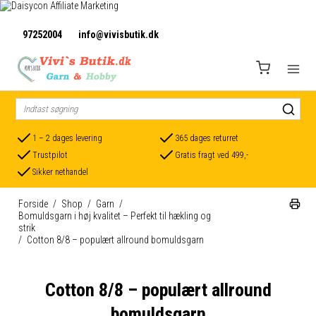
97252004
info@vivisbutik.dk
1 – 2 dages levering
365 dages returret
Trustpilot
Gratis fragt ved 499,-
Sikker nethandel
Forside
/
Shop
/
Garn
/
Bomuldsgarn i høj kvalitet – Perfekt til hækling og
strik
/
Cotton 8/8 – populært allround bomuldsgarn
Cotton 8/8 – populært allround
bomuldsgarn