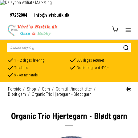
97252004
info@vivisbutik.dk
1 – 2 dages levering
365 dages returret
Trustpilot
Gratis fragt ved 499,-
Sikker nethandel
Forside
/
Shop
/
Garn
/
Garn til ../inddelt efter
/
Blødt garn
/
Organic Trio Hjertegarn - Blødt garn
Organic Trio Hjertegarn - Blødt garn