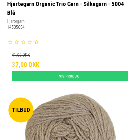
Hjertegarn Organic Trio Garn - Silkegarn - 5004
Blå
Hjertegarn
14535004
41,00 DKK
37,00 DKK
VIS PRODUKT
TILBUD