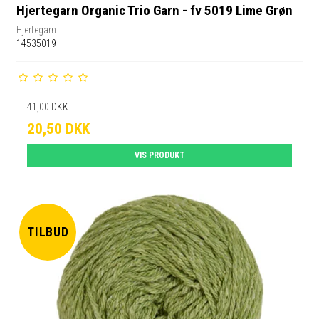
Hjertegarn Organic Trio Garn - fv 5019 Lime Grøn
Hjertegarn
14535019
41,00 DKK
20,50 DKK
VIS PRODUKT
TILBUD